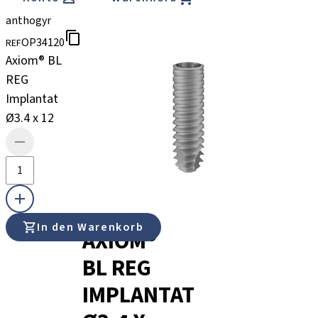
anthogyr
OP34120
REF
Axiom® BL
REG
Implantat
Ø3.4 x 12
In den Warenkorb
AXIOM®
BL REG
IMPLANTAT