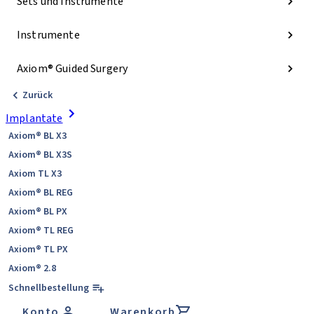
Sets und Instrumente
Instrumente
Axiom® Guided Surgery
Zurück
Implantate
Axiom® BL X3
Axiom® BL X3S
Axiom TL X3
Axiom® BL REG
Axiom® BL PX
Axiom® TL REG
Axiom® TL PX
Axiom® 2.8
Schnellbestellung
Konto
Warenkorb