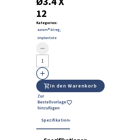
Ø3.4 X
12
Kategorien
:
axiom® bl reg
,
implantate
In den Warenkorb
Zur
Bestellvorlage
hinzufügen
Spezifikationen
Details
Gebrauchsanwe