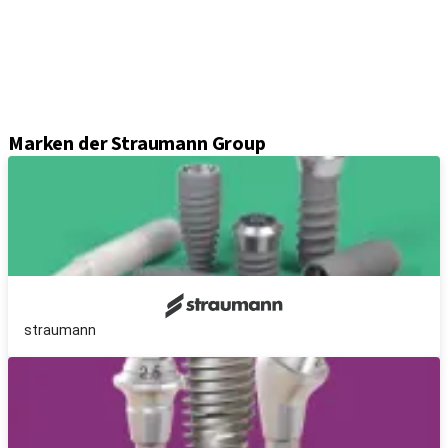
Sekundärteile
Prothetikkomponenten
Sets und Instrumente
Instrumente
Axiom® Guided Surgery
Marken der Straumann Group
straumann