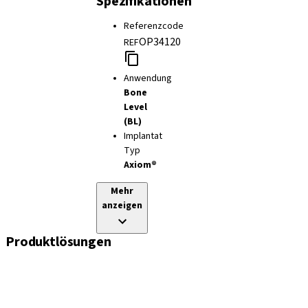
Spezifikationen
Referenzcode
OP34120
REF
Anwendung
Bone
Level
(BL)
Implantat
Typ
Axiom®
Mehr
anzeigen
Produktlösungen
Implantate
Einheil- und Verschlussschrauben
Abformungslösungen