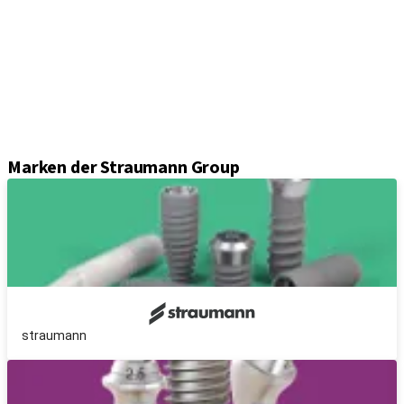
Abformungslösungen
Sekundärteile
Prothetikkomponenten
Sets und Instrumente
Instrumente
Axiom® Guided Surgery
Marken der Straumann Group
straumann