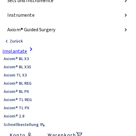
Sets und Instrumente
Instrumente
Axiom® Guided Surgery
Zurück
Implantate
Axiom® BL X3
Axiom® BL X3S
Axiom TL X3
Axiom® BL REG
Axiom® BL PX
Axiom® TL REG
Axiom® TL PX
Axiom® 2.8
Schnellbestellung
Konto
Warenkorb