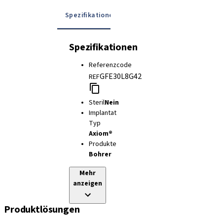
Spezifikationen
Gebrauchsanweisung
Spezifikationen
Referenzcode
GFE30L8G42
REF
Steril
Nein
Implantat
Typ
Axiom®
Produkte
Bohrer
Mehr
anzeigen
Produktlösungen