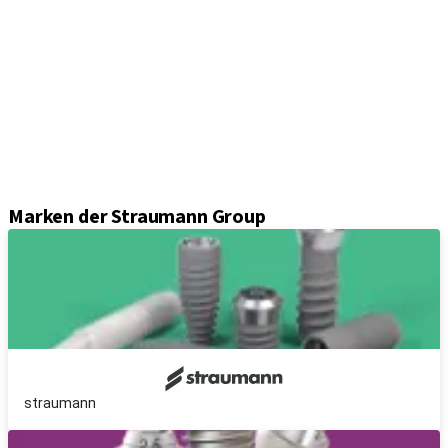
Implantate
Einheil- und Verschlussschrauben
Abformungslösungen
Sekundärteile
Prothetikkomponenten
Sets und Instrumente
Instrumente
Axiom® Guided Surgery
Marken der Straumann Group
straumann