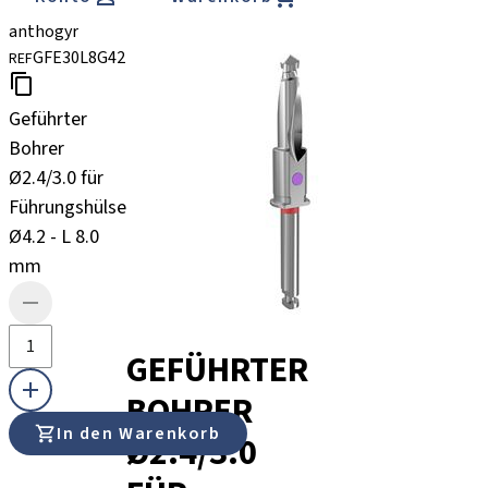
anthogyr
GFE30L8G42
REF
Geführter
Bohrer
Ø2.4/3.0 für
Führungshülsen
Ø4.2 - L 8.0
mm
GEFÜHRTER
BOHRER
In den Warenkorb
Ø2.4/3.0