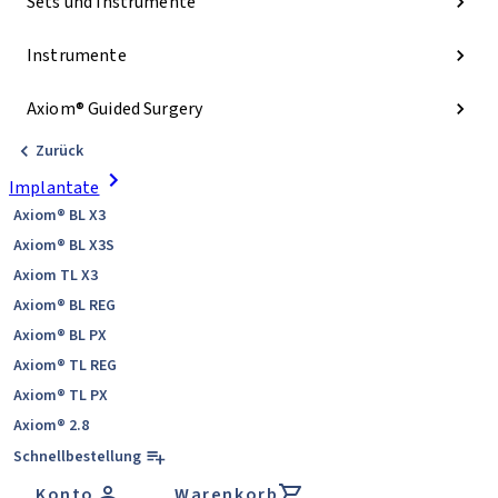
Sets und Instrumente
Instrumente
Axiom® Guided Surgery
Zurück
Implantate
Axiom® BL X3
Axiom® BL X3S
Axiom TL X3
Axiom® BL REG
Axiom® BL PX
Axiom® TL REG
Axiom® TL PX
Axiom® 2.8
Schnellbestellung
Konto
Warenkorb