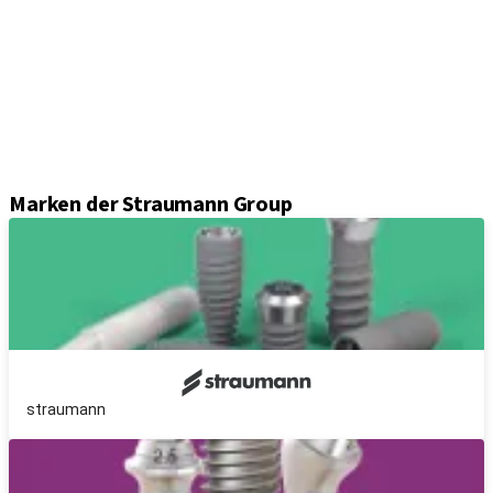
Abformungslösungen
Sekundärteile
Prothetikkomponenten
Sets und Instrumente
Instrumente
Axiom® Guided Surgery
Marken der Straumann Group
straumann