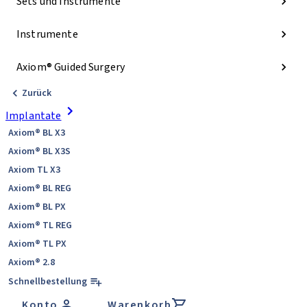
Sets und Instrumente
Instrumente
Axiom® Guided Surgery
Zurück
Implantate
Axiom® BL X3
Axiom® BL X3S
Axiom TL X3
Axiom® BL REG
Axiom® BL PX
Axiom® TL REG
Axiom® TL PX
Axiom® 2.8
Schnellbestellung
Konto
Warenkorb