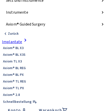
Sets und Instrumente
Instrumente
Axiom® Guided Surgery
Zurück
Implantate
Axiom® BL X3
Axiom® BL X3S
Axiom TL X3
Axiom® BL REG
Axiom® BL PX
Axiom® TL REG
Axiom® TL PX
Axiom® 2.8
Schnellbestellung
Konto
Warenkorb