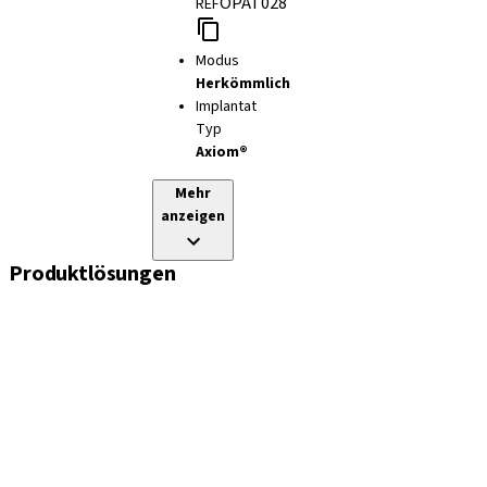
OPAT028
REF
Modus
Herkömmlich
Implantat
Typ
Axiom®
Mehr
anzeigen
Produktlösungen
Implantate
Einheil- und Verschlussschrauben
Abformungslösungen
Sekundärteile
Prothetikkomponenten
Sets und Instrumente
Instrumente