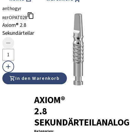
anthogyr
OPAT028
REF
Axiom® 2.8
Sekundärteilanalog
In den Warenkorb
AXIOM®
2.8
SEKUNDÄRTEILANALOG
Kategorien
: