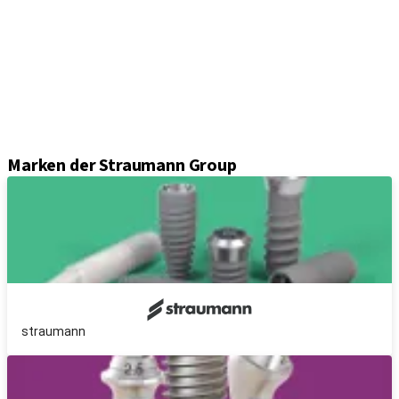
Abformungslösungen
Sekundärteile
Prothetikkomponenten
Sets und Instrumente
Instrumente
Axiom® Guided Surgery
Marken der Straumann Group
straumann