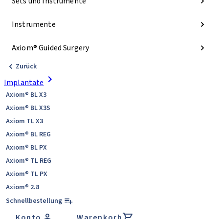
Sets und Instrumente
Instrumente
Axiom® Guided Surgery
Zurück
Implantate
Axiom® BL X3
Axiom® BL X3S
Axiom TL X3
Axiom® BL REG
Axiom® BL PX
Axiom® TL REG
Axiom® TL PX
Axiom® 2.8
Schnellbestellung
Konto
Warenkorb