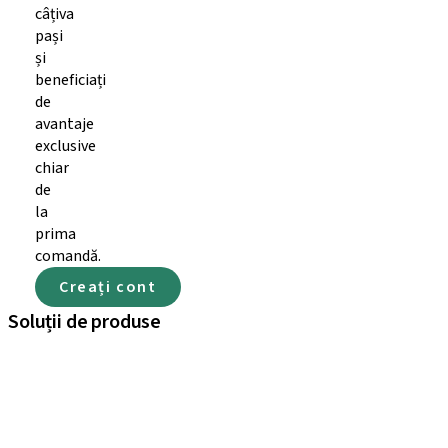
câțiva
pași
și
beneficiați
de
avantaje
exclusive
chiar
de
la
prima
comandă.
Creați cont
Soluții de produse
iExcel
Soluții pentru implanturi
Soluții protetice
Soluțiile regenerative