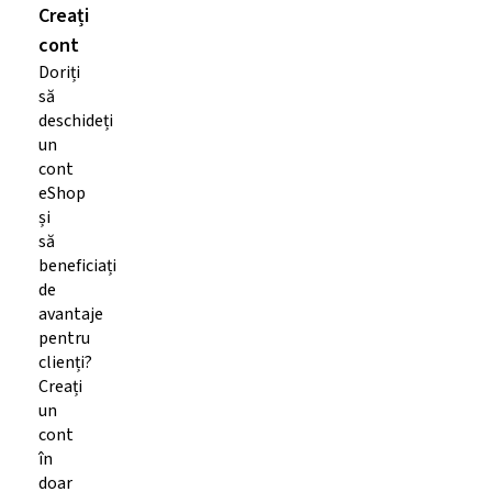
Creați
cont
Doriți
să
deschideți
un
cont
eShop
și
să
beneficiați
de
avantaje
pentru
clienți?
Creați
un
cont
în
doar