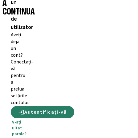
A
un
CONTINUA
cont
de
utilizator
Aveți
deja
un
cont?
Conectați-
vă
pentru
a
prelua
setările
contului.
Autentificați-vă
V-ați
uitat
parola?