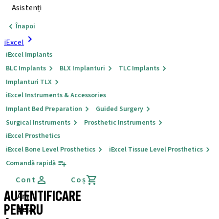
Asistenți
Înapoi
iExcel
iExcel Implants
BLC Implants
BLX Implanturi
TLC Implants
Implanturi TLX
iExcel Instruments & Accessories
Implant Bed Preparation
Guided Surgery
Surgical Instruments
Prosthetic Instruments
iExcel Prosthetics
iExcel Bone Level Prosthetics
iExcel Tissue Level Prosthetics
Comandă rapidă
Cont
Coș
AUTENTIFICARE
Am
PENTRU
deja