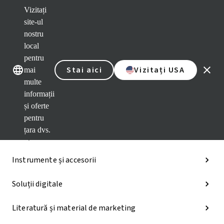
Vizitați
Brandurile noastre
Brandurile 
site-ul
nostru
Categorii
local
pentru
iExcel
Stai aici
Vizitați USA
mai
multe
Soluții pentru implanturi
informații
și oferte
Soluții protetice
pentru
țara dvs.
Soluțiile regenerative
Instrumente și accesorii
Soluții digitale
Literatură și material de marketing