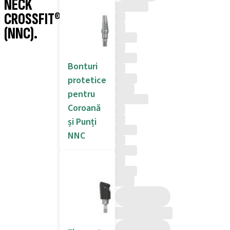
NECK
CROSSFIT®
(NNC).
Bonturi
protetice
pentru
Coroană
și Punți
NNC