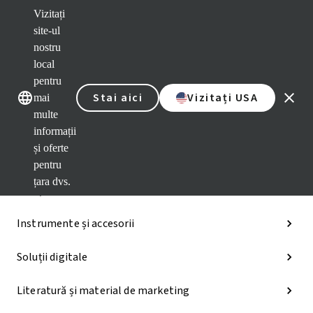
Vizitați
Brandurile noastre
Brandurile 
site-ul
nostru
Categorii
local
pentru
iExcel
Stai aici
Vizitați USA
mai
multe
Soluții pentru implanturi
informații
și oferte
Soluții protetice
pentru
țara dvs.
Soluțiile regenerative
Instrumente și accesorii
Soluții digitale
Literatură și material de marketing