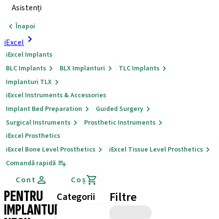
Asistenți
Înapoi
iExcel
iExcel Implants
BLC Implants
BLX Implanturi
TLC Implants
Implanturi TLX
iExcel Instruments & Accessories
Implant Bed Preparation
Guided Surgery
Surgical Instruments
Prosthetic Instruments
iExcel Prosthetics
iExcel Bone Level Prosthetics
iExcel Tissue Level Prosthetics
Comandă rapidă
Cont
Coș
PENTRU
Filtre
Categorii
IMPLANTURI