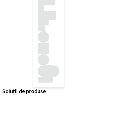
Soluții de produse
iExcel
Soluții pentru implanturi
Soluții protetice
Soluțiile regenerative