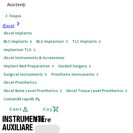
Asistenți
Înapoi
iExcel
iExcel Implants
BLC Implants
BLX Implanturi
TLC Implants
Implanturi TLX
iExcel Instruments & Accessories
Implant Bed Preparation
Guided Surgery
Surgical Instruments
Prosthetic Instruments
iExcel Prosthetics
iExcel Bone Level Prosthetics
iExcel Tissue Level Prosthetics
Comandă rapidă
Cont
Coș
INSTRUMENTE
Filtre
AUXILIARE