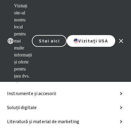
Vizitați
Brandurile noastre
Brandurile 
site-ul
nostru
Categorii
local
pentru
iExcel
Stai aici
Vizitați USA
mai
multe
Soluții pentru implanturi
informații
și oferte
Soluții protetice
pentru
țara dvs.
Soluțiile regenerative
Instrumente și accesorii
Soluții digitale
Literatură și material de marketing