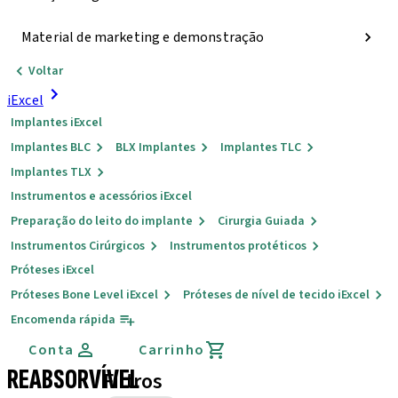
Material de marketing e demonstração
Voltar
iExcel
Implantes iExcel
Implantes BLC
BLX Implantes
Implantes TLC
Implantes TLX
Instrumentos e acessórios iExcel
Preparação do leito do implante
Cirurgia Guiada
Instrumentos Cirúrgicos
Instrumentos protéticos
Próteses iExcel
Próteses Bone Level iExcel
Próteses de nível de tecido iExcel
Encomenda rápida
Conta
Carrinho
REABSORVÍVEL
Filtros