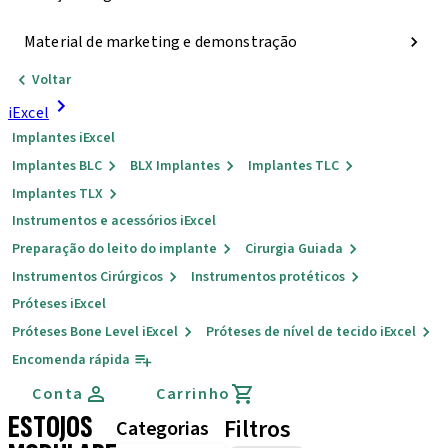
Material de marketing e demonstração
Voltar
iExcel
Implantes iExcel
Implantes BLC
BLX Implantes
Implantes TLC
Implantes TLX
Instrumentos e acessórios iExcel
Preparação do leito do implante
Cirurgia Guiada
Instrumentos Cirúrgicos
Instrumentos protéticos
Próteses iExcel
Próteses Bone Level iExcel
Próteses de nível de tecido iExcel
Encomenda rápida
Conta
Carrinho
ESTOJOS
Filtros
Categorias