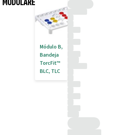
MODULARES
Módulo B,
Bandeja
TorcFit™
BLC, TLC