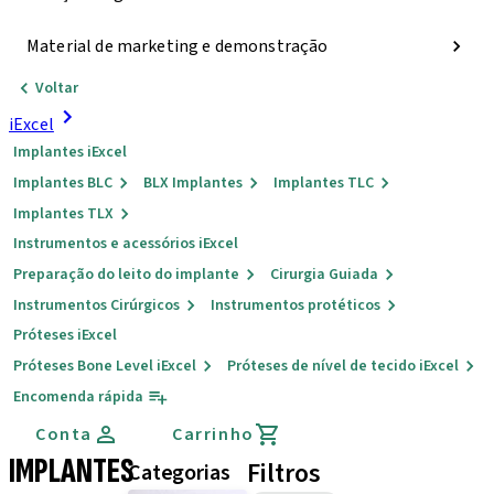
Material de marketing e demonstração
Voltar
iExcel
Implantes iExcel
Implantes BLC
BLX Implantes
Implantes TLC
Implantes TLX
Instrumentos e acessórios iExcel
Preparação do leito do implante
Cirurgia Guiada
Instrumentos Cirúrgicos
Instrumentos protéticos
Próteses iExcel
Próteses Bone Level iExcel
Próteses de nível de tecido iExcel
Encomenda rápida
Conta
Carrinho
IMPLANTES
Filtros
Categorias