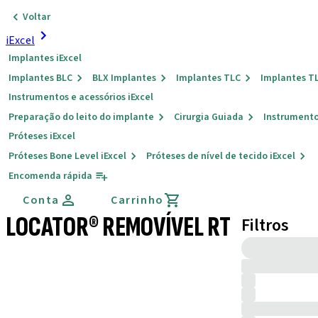
Voltar
iExcel
Implantes iExcel
Implantes BLC
BLX Implantes
Implantes TLC
Implantes T
Instrumentos e acessórios iExcel
Preparação do leito do implante
Cirurgia Guiada
Instrumento
Próteses iExcel
Próteses Bone Level iExcel
Próteses de nível de tecido iExcel
Encomenda rápida
Conta
Carrinho
LOCATOR® REMOVÍVEL RT
Filtros