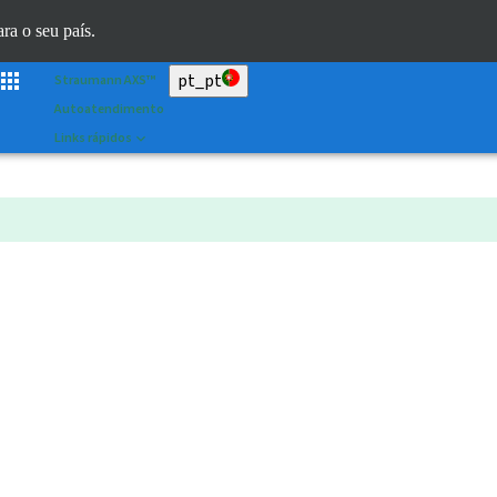
Scan&Shape
ara o seu país.
Dr. Portal
pt_pt
Straumann AXS™
Autoatendimento
Links rápidos