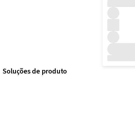
Soluções de produto
iExcel
Implantes
Componentes protéticos
Soluções regenerativas
Instrumentos e acessórios
Soluções digitais
Material de marketing e demonstração