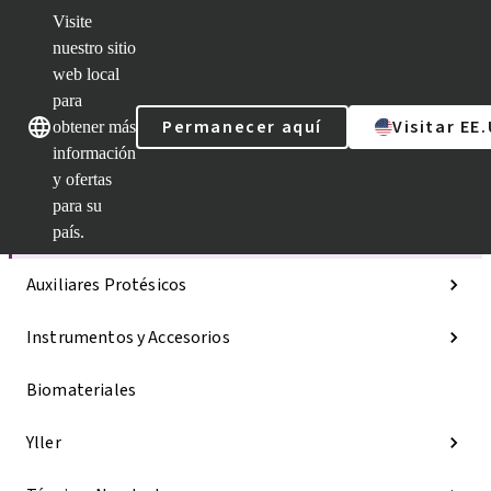
Visite
nuestro sitio
web local
Nuestras marcas
Nuestras marcas
para
Permanecer aquí
Visitar EE
obtener más
información
y ofertas
Categorías
para su
Líneas de implantes
país.
Auxiliares Protésicos
Instrumentos y Accesorios
Biomateriales
Yller