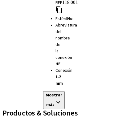
118.001
REF
Estéril
No
Abreviatura
del
nombre
de
la
conexión
HE
Conexión
1.2
mm
Mostrar
más
Productos & Soluciones
Líneas de implantes
Auxiliares Protésicos