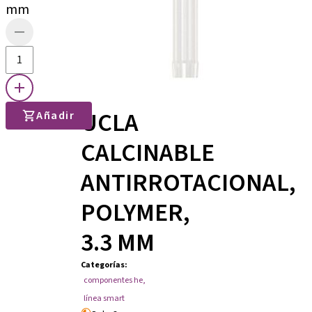
mm
UCLA
Añadir
CALCINABLE
ANTIRROTACIONAL,
POLYMER,
3.3 MM
Categorías
:
componentes he
,
línea smart