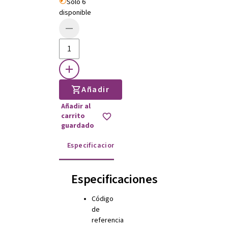
Solo 6
disponible
Añadir
Añadir al
carrito
guardado
Especificaciones
Instrucciones de uso
Especificaciones
Código
de
referencia