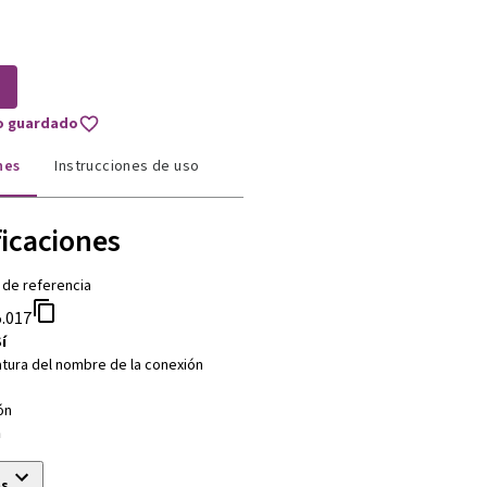
to guardado
nes
Instrucciones de uso
ficaciones
 de referencia
.017
í
tura del nombre de la conexión
ón
m
ás