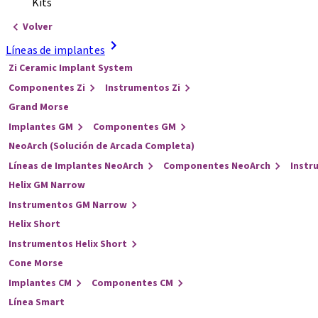
Kits
Volver
Líneas de implantes
Zi Ceramic Implant System
Componentes Zi
Instrumentos Zi
Grand Morse
Implantes GM
Componentes GM
NeoArch (Solución de Arcada Completa)
Líneas de Implantes NeoArch
Componentes NeoArch
Instr
Helix GM Narrow
Instrumentos GM Narrow
Helix Short
Instrumentos Helix Short
Cone Morse
Implantes CM
Componentes CM
Línea Smart