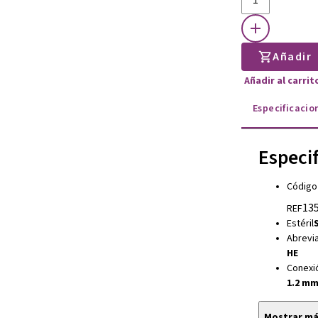
Añadir
Añadir al carri
Especificacio
Especi
Código
135
REF
Estéril
S
Abrevia
HE
Conexi
1.2 m
Mostrar m