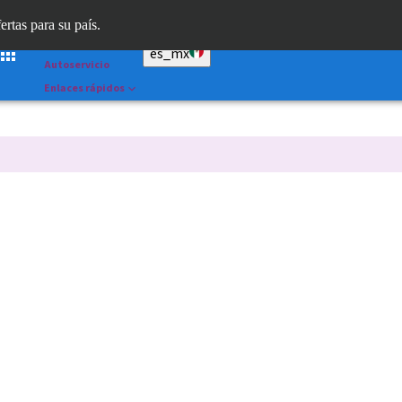
Dr. Portal
ertas para su país.
Straumann AXS™
es_mx
Autoservicio
Enlaces rápidos