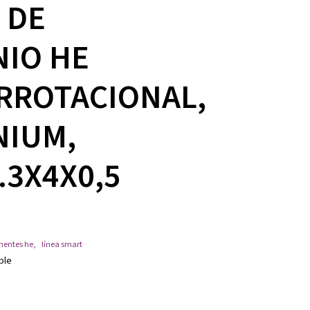
 DE
NIO HE
RROTACIONAL,
NIUM,
4.3X4X0,5
entes he
,
línea smart
ble