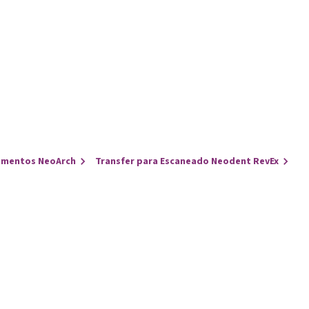
umentos NeoArch
Transfer para Escaneado Neodent RevEx