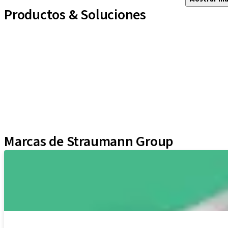
Productos & Soluciones
Líneas de implantes
Auxiliares Protésicos
Instrumentos y Accesorios
Biomateriales
Yller
Técnicas Neodent
Educational Platforms
Kits
Marcas de Straumann Group