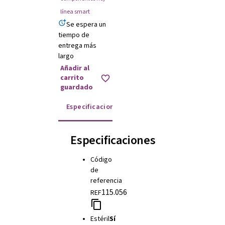
línea smart
Se espera un
tiempo de
entrega más
largo
Añadir al
carrito
guardado
Especificaciones
Instrucciones de uso
Especificaciones
Código
de
referencia
115.056
REF
Estéril
Sí