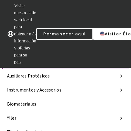
Visite
nuestro sitio
web local
Nuestras marcas
Nuestras marcas
para
Permanecer aquí
Visitar Ét
obtener más
información
y ofertas
Categorías
para su
Líneas de implantes
país.
Auxiliares Protésicos
Instrumentos y Accesorios
Biomateriales
Yller