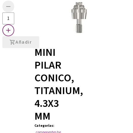
Añadir
MINI
PILAR
CONICO,
TITANIUM,
4.3X3
MM
Categorías
:
componentes he
,