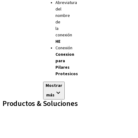
Abreviatura
del
nombre
de
la
conexión
HE
Conexión
Conexion
para
Pilares
Protesicos
Mostrar
más
Productos & Soluciones
Líneas de implantes
Auxiliares Protésicos
Instrumentos y Accesorios
Biomateriales