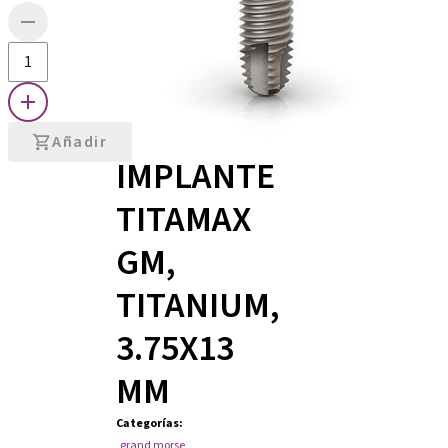
Añadir
IMPLANTE
TITAMAX
GM,
TITANIUM,
3.75X13
MM
Categorías
:
grand morse
,