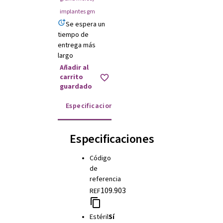
implantes gm
Se espera un
tiempo de
entrega más
largo
Añadir al
carrito
guardado
Especificaciones
Instrucciones de uso
Especificaciones
Código
de
referencia
109.903
REF
Estéril
Sí