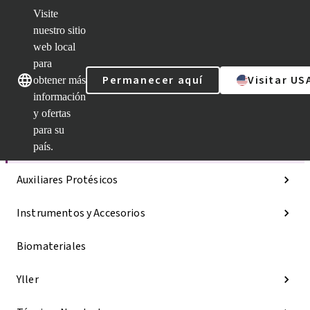
Visite
nuestro sitio
web local
Nuestras marcas
Nuestras marcas
para
Permanecer aquí
Visitar US
obtener más
información
y ofertas
Categorías
para su
Líneas de implantes
país.
Auxiliares Protésicos
Instrumentos y Accesorios
Biomateriales
Yller