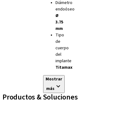
Diámetro
endoóseo
Ø
3.75
mm
Tipo
de
cuerpo
del
implante
Titamax
Mostrar
más
Productos & Soluciones
Líneas de implantes
Auxiliares Protésicos
Instrumentos y Accesorios
Biomateriales