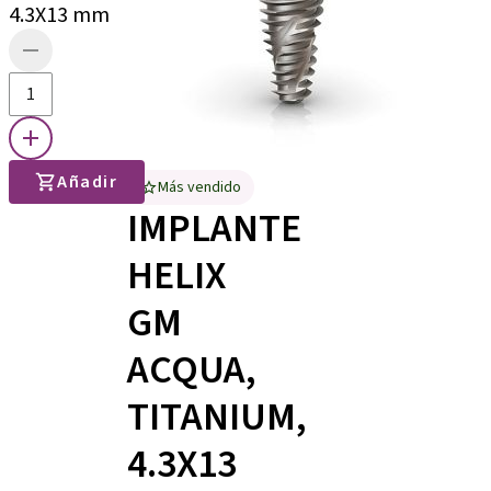
4.3X13 mm
Añadir
Más vendido
IMPLANTE
HELIX
GM
ACQUA,
TITANIUM,
4.3X13