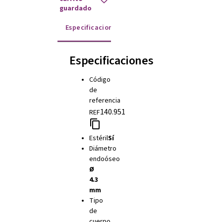
guardado
Especificaciones
Instrucciones de uso
Especificaciones
Código
de
referencia
140.951
REF
Estéril
Sí
Diámetro
endoóseo
Ø
4.3
mm
Tipo
de
cuerpo