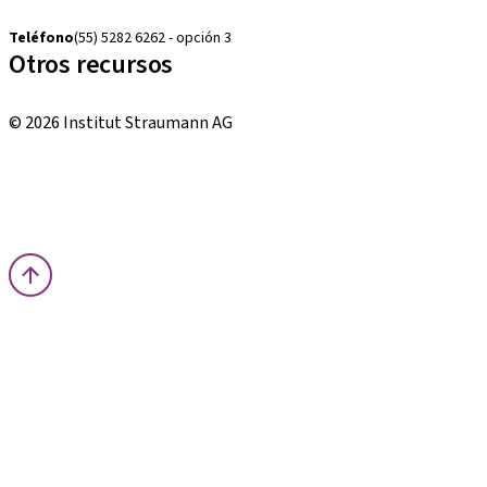
cambios.mx@manohay.com
Teléfono
(55) 5282 6262 - opción 3
Otros recursos
Cursos locales e internacionales
© 2026 Institut Straumann AG
Términos y condiciones
Aviso legal
Aviso de privacidad
Imprenta