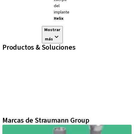
del
implante
Helix
Mostrar
más
Productos & Soluciones
Líneas de implantes
Auxiliares Protésicos
Instrumentos y Accesorios
Biomateriales
Yller
Técnicas Neodent
Educational Platforms
Kits
Marcas de Straumann Group