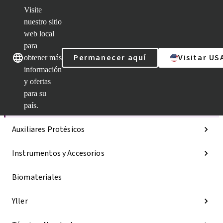
Visite
nuestro sitio
web local
Nuestras marcas
Nuestras marcas
para
Permanecer aquí
Visitar US
obtener más
información
y ofertas
Categorías
para su
Líneas de implantes
país.
Auxiliares Protésicos
Instrumentos y Accesorios
Biomateriales
Yller