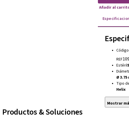
Añadir al carri
Especificacio
Especi
Código
109
REF
Estéril
S
Diámet
Ø 3.75
Tipo d
Helix
Mostrar m
Productos & Soluciones
Líneas de implantes
Auxiliares Protésicos