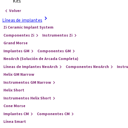
Kits
Volver
Líneas de implantes
Zi Ceramic Implant System
Componentes Zi
Instrumentos Zi
Grand Morse
Implantes GM
Componentes GM
NeoArch (Solución de Arcada Completa)
Líneas de Implantes NeoArch
Componentes NeoArch
Instr
Helix GM Narrow
Instrumentos GM Narrow
Helix Short
Instrumentos Helix Short
Cone Morse
Implantes CM
Componentes CM
Línea Smart