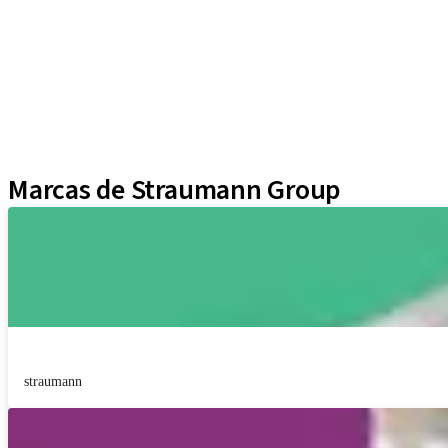
Instrumentos y Accesorios
Biomateriales
Yller
Técnicas Neodent
Educational Platforms
Kits
Marcas de Straumann Group
straumann