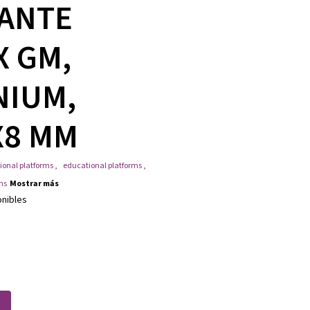
ANTE
X GM,
NIUM,
X8 MM
ional platforms
,
educational platforms
,
ms
Mostrar más
onibles