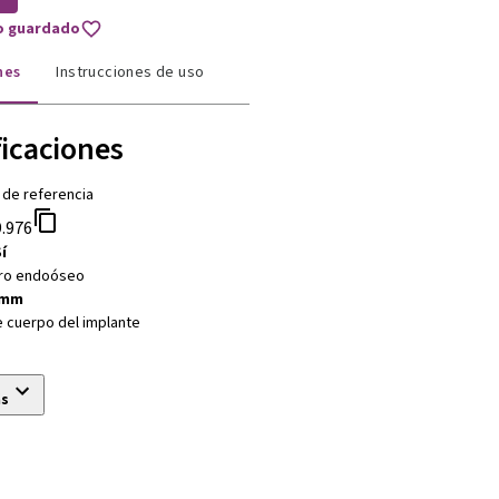
to guardado
nes
Instrucciones de uso
ficaciones
 de referencia
.976
í
ro endoóseo
 mm
e cuerpo del implante
ás