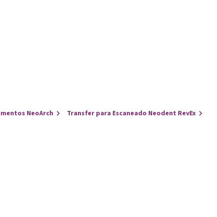
umentos NeoArch
Transfer para Escaneado Neodent RevEx