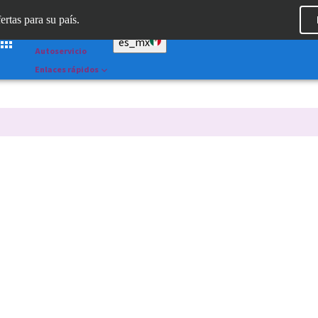
Dr. Portal
ertas para su país.
Straumann AXS™
es_mx
Autoservicio
Enlaces rápidos