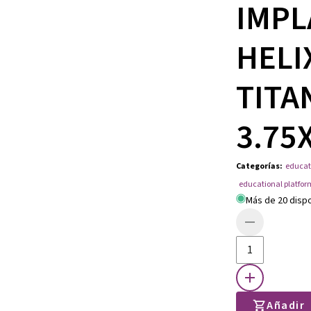
IMPL
HELI
TITA
3.75
Categorías
:
educat
educational platfor
Más de 20 disp
Añadir