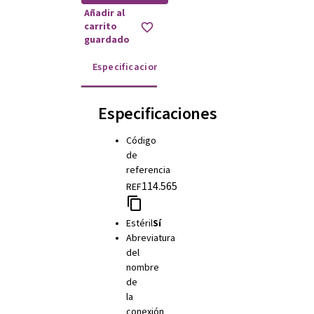
Añadir al
carrito
guardado
Especificaciones
Instrucciones de uso
Especificaciones
Código
de
referencia
114.565
REF
Estéril
Sí
Abreviatura
del
nombre
de
la
conexión