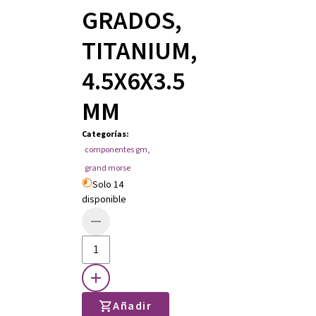
GRADOS,
TITANIUM,
4.5X6X3.5
MM
Categorías
:
componentes gm
,
grand morse
Solo 14
disponible
Añadir