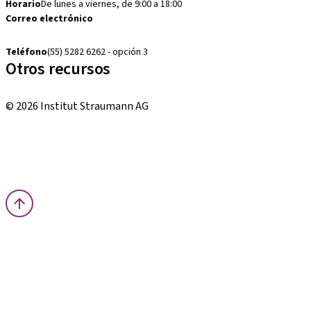
Horario
De lunes a viernes, de 9:00 a 18:00
Correo electrónico
cambios.mx@manohay.com
Teléfono
(55) 5282 6262 - opción 3
Otros recursos
Cursos locales e internacionales
© 2026 Institut Straumann AG
Términos y condiciones
Aviso legal
Aviso de privacidad
Imprenta