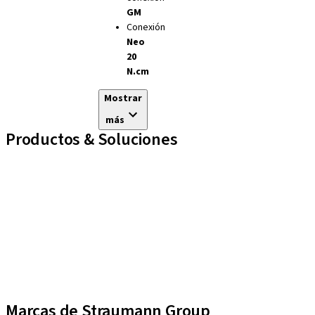
GM
Conexión
Neo
20
N.cm
Mostrar
más
Productos & Soluciones
Líneas de implantes
Auxiliares Protésicos
Instrumentos y Accesorios
Biomateriales
Yller
Técnicas Neodent
Educational Platforms
Kits
Marcas de Straumann Group