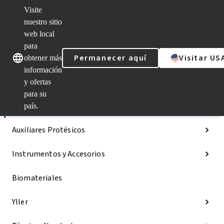
Visite
nuestro sitio
web local
Nuestras marcas
Nuestras marcas
para
Permanecer aquí
Visitar US
obtener más
información
y ofertas
Categorías
para su
Líneas de implantes
país.
Auxiliares Protésicos
Instrumentos y Accesorios
Biomateriales
Yller