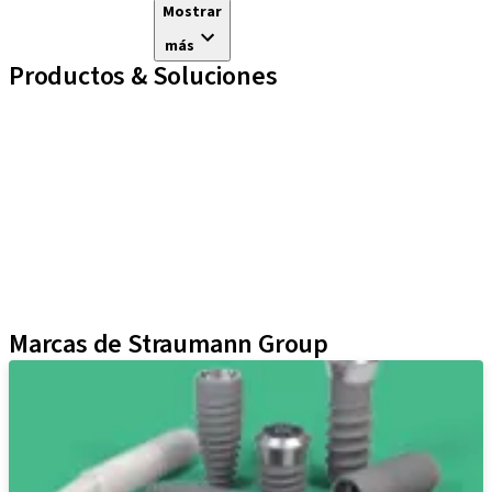
Mostrar
más
Productos & Soluciones
Líneas de implantes
Auxiliares Protésicos
Instrumentos y Accesorios
Biomateriales
Yller
Técnicas Neodent
Educational Platforms
Kits
Marcas de Straumann Group