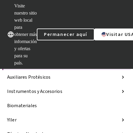
Visite
nuestro sitio
web local
Nuestras marcas
Nuestras marcas
para
Permanecer aquí
Visitar US
obtener más
información
y ofertas
Categorías
para su
Líneas de implantes
país.
Auxiliares Protésicos
Instrumentos y Accesorios
Biomateriales
Yller