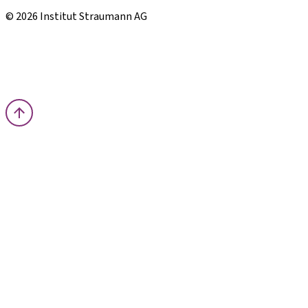
© 2026 Institut Straumann AG
Términos y condiciones
Aviso legal
Aviso de privacidad
Imprenta