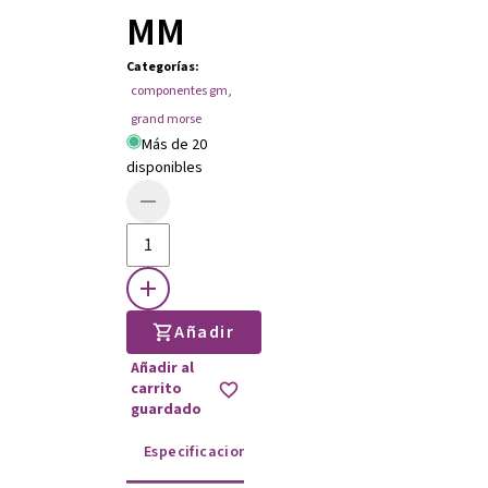
MM
Categorías
:
componentes gm
,
grand morse
Más de 20
disponibles
Añadir
Añadir al
carrito
guardado
Especificaciones
Instrucciones de uso