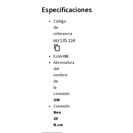
Especificaciones
Código
de
referencia
135.224
REF
Estéril
Sí
Abreviatura
del
nombre
de
la
conexión
GM
Conexión
Neo
20
N.cm