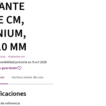
ANTE
E CM,
NIUM,
10 MM
orse
,
implantes cm
ponibilidad prevista es 9 oct 2026
to guardado
nes
Instrucciones de uso
ficaciones
 de referencia