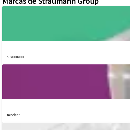
Marcas de Straumann Group
straumann
neodent