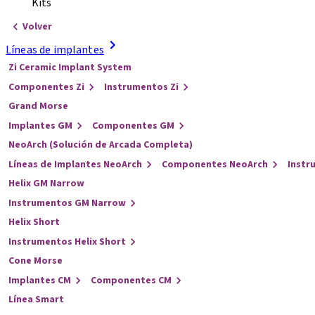
Kits
Volver
Líneas de implantes
Zi Ceramic Implant System
Componentes Zi
Instrumentos Zi
Grand Morse
Implantes GM
Componentes GM
NeoArch (Solución de Arcada Completa)
Líneas de Implantes NeoArch
Componentes NeoArch
Instr
Helix GM Narrow
Instrumentos GM Narrow
Helix Short
Instrumentos Helix Short
Cone Morse
Implantes CM
Componentes CM
Línea Smart