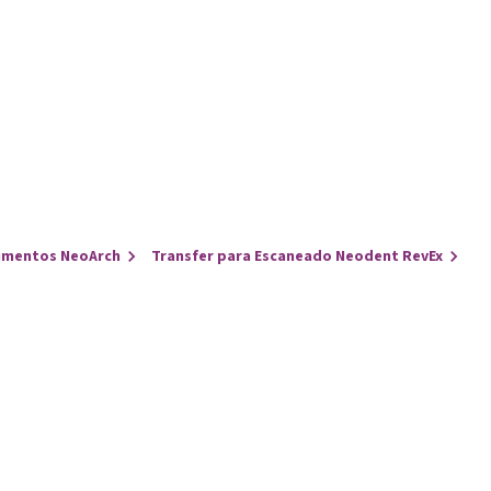
umentos NeoArch
Transfer para Escaneado Neodent RevEx