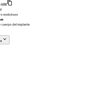
.688
í
ro endoóseo
mm
e cuerpo del implante
ás