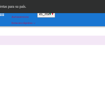
Dr. Portal
ertas para su país.
Straumann AXS™
es_mx
Autoservicio
Enlaces rápidos