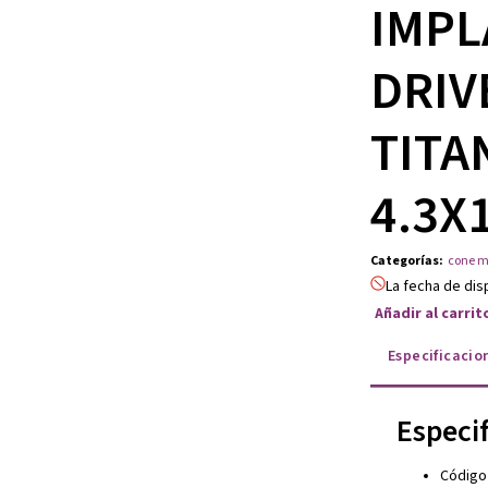
IMPL
DRIV
TITA
4.3X
Categorías
:
cone m
La fecha de dis
Añadir al carri
Especificacio
Especi
Código