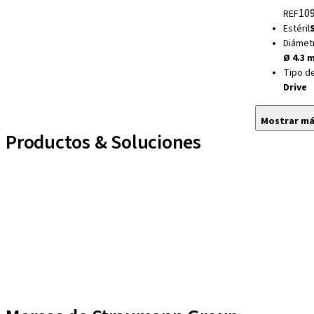
109
REF
Estéril
S
Diámet
Ø 4.3 
Tipo d
Drive
Mostrar m
Productos & Soluciones
Líneas de implantes
Auxiliares Protésicos
Instrumentos y Accesorios
Biomateriales
Yller
Técnicas Neodent
Educational Platforms
Kits