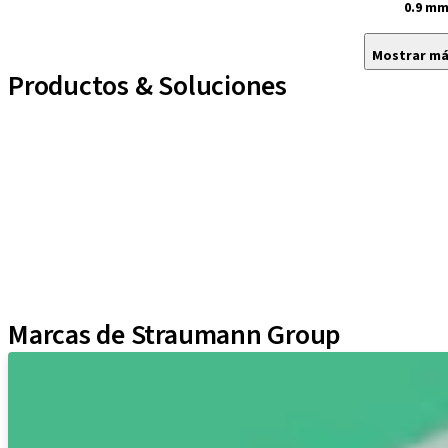
0.9 m
Mostrar m
Productos & Soluciones
Líneas de implantes
Auxiliares Protésicos
Instrumentos y Accesorios
Biomateriales
Yller
Técnicas Neodent
Educational Platforms
Kits
Marcas de Straumann Group