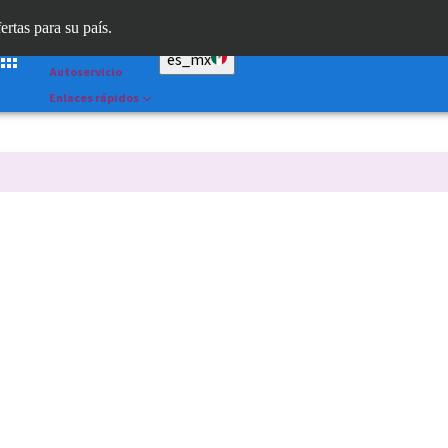
Dr. Portal
ertas para su país.
Straumann AXS™
es_mx
Autoservicio
Enlaces rápidos