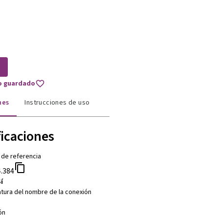
to guardado
nes
Instrucciones de uso
ficaciones
 de referencia
.384
í
tura del nombre de la conexión
ón