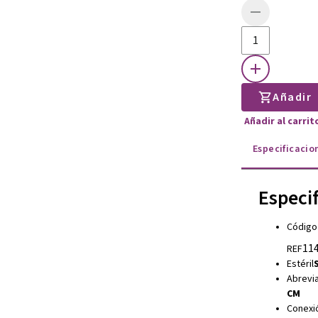
Añadir
Añadir al carri
Especificacio
Especi
Código
114
REF
Estéril
S
Abrevia
CM
Conexi