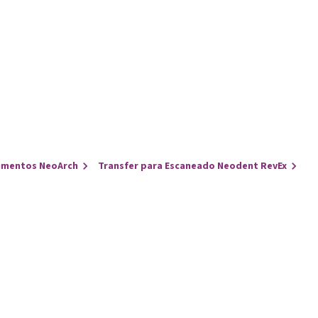
umentos NeoArch
Transfer para Escaneado Neodent RevEx