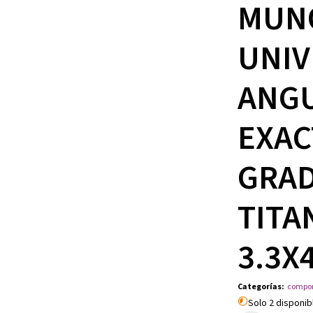
MUN
UNIV
ANG
EXAC
GRAD
TITA
3.3X
Categorías
:
compo
Solo 2 disponib