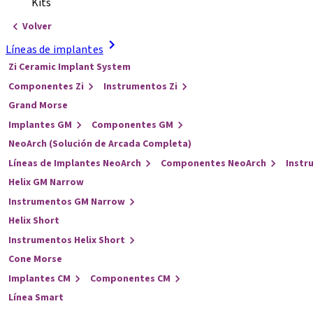
Kits
Volver
Líneas de implantes
Zi Ceramic Implant System
Componentes Zi
Instrumentos Zi
Grand Morse
Implantes GM
Componentes GM
NeoArch (Solución de Arcada Completa)
Líneas de Implantes NeoArch
Componentes NeoArch
Instr
Helix GM Narrow
Instrumentos GM Narrow
Helix Short
Instrumentos Helix Short
Cone Morse
Implantes CM
Componentes CM
Línea Smart