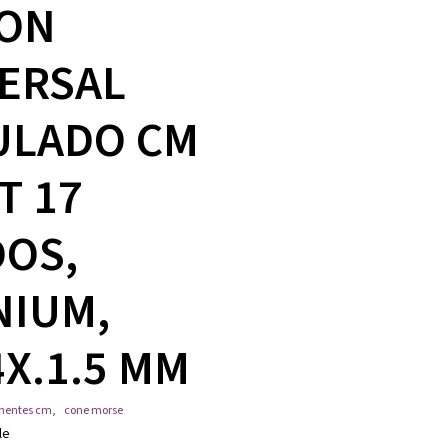
ON
ERSAL
ULADO CM
T 17
OS,
NIUM,
4X.1.5 MM
nentes cm
,
cone morse
le