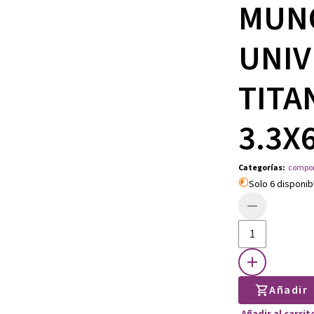
MUN
UNIV
TITA
3.3X
Categorías
:
compo
Solo 6 disponib
Añadir
Añadir al carri