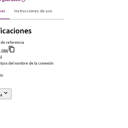
nes
Instrucciones de uso
ficaciones
 de referencia
.086
í
tura del nombre de la conexión
ón
m
ás