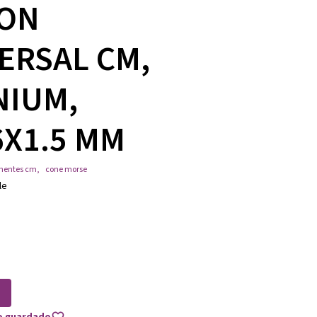
ON
ERSAL CM,
NIUM,
6X1.5 MM
nentes cm
,
cone morse
le
to guardado