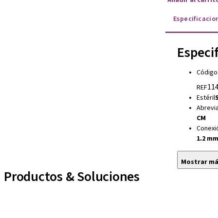
Especificacio
Especi
Código
114
REF
Estéril
S
Abrevia
CM
Conexi
1.2 m
Mostrar m
Productos & Soluciones
Líneas de implantes
Auxiliares Protésicos
Instrumentos y Accesorios