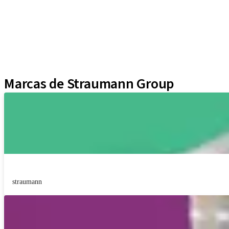
Biomateriales
Yller
Técnicas Neodent
Educational Platforms
Kits
Marcas de Straumann Group
straumann