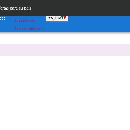
Dr. Portal
ertas para su país.
Straumann AXS™
es_mx
Autoservicio
Enlaces rápidos