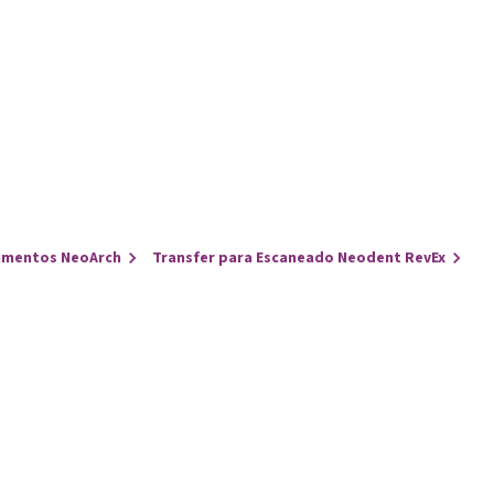
umentos NeoArch
Transfer para Escaneado Neodent RevEx