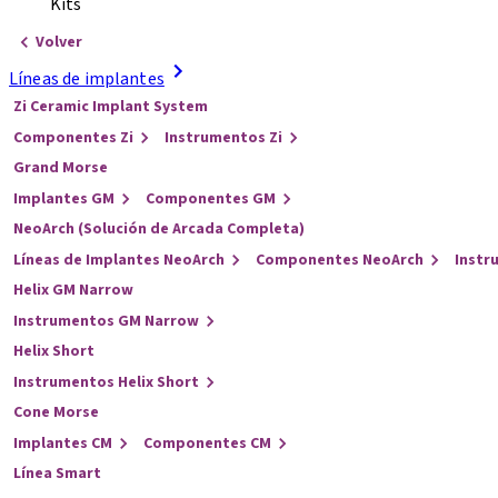
Kits
Volver
Líneas de implantes
Zi Ceramic Implant System
Componentes Zi
Instrumentos Zi
Grand Morse
Implantes GM
Componentes GM
NeoArch (Solución de Arcada Completa)
Líneas de Implantes NeoArch
Componentes NeoArch
Instr
Helix GM Narrow
Instrumentos GM Narrow
Helix Short
Instrumentos Helix Short
Cone Morse
Implantes CM
Componentes CM
Línea Smart