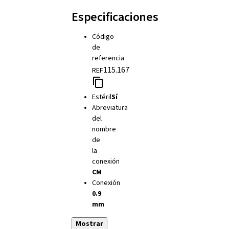
Especificaciones
Código
de
referencia
115.167
REF
Estéril
Sí
Abreviatura
del
nombre
de
la
conexión
CM
Conexión
0.9
mm
Mostrar