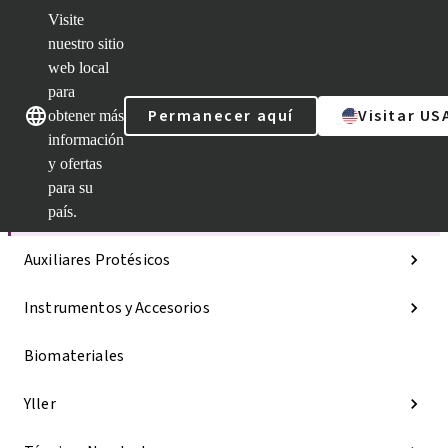
Visite
nuestro sitio
web local
Nuestras marcas
Nuestras marcas
para
Permanecer aquí
Visitar US
obtener más
información
y ofertas
Categorías
para su
Líneas de implantes
país.
Auxiliares Protésicos
Instrumentos y Accesorios
Biomateriales
Yller