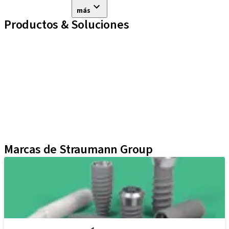
más
Productos & Soluciones
Líneas de implantes
Auxiliares Protésicos
Instrumentos y Accesorios
Biomateriales
Yller
Técnicas Neodent
Educational Platforms
Kits
Marcas de Straumann Group