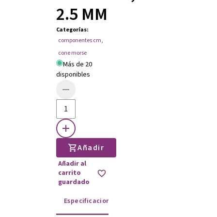
2.5 MM
Categorías
:
componentes cm
,
cone morse
Más de 20
disponibles
Añadir
Añadir al
carrito
guardado
Especificaciones
Instrucciones de uso