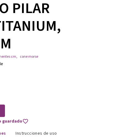
O PILAR
TITANIUM,
MM
nentes cm
,
cone morse
le
to guardado
nes
Instrucciones de uso