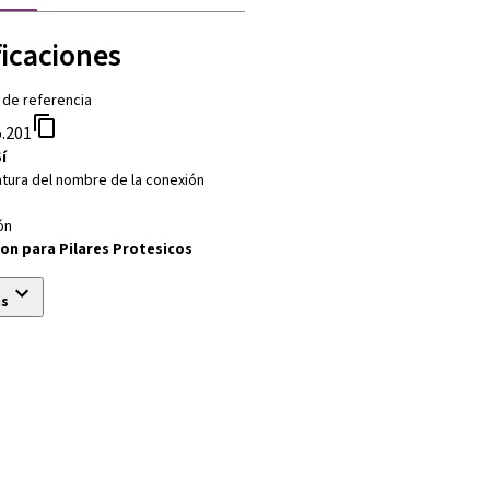
ficaciones
 de referencia
.201
í
tura del nombre de la conexión
ón
on para Pilares Protesicos
ás