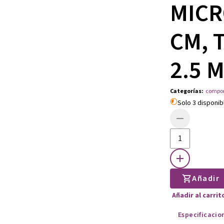
MICR
CM, 
2.5 
Categorías
:
compo
Solo 3 disponib
Añadir
Añadir al carri
Especificacio