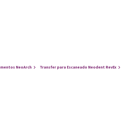
umentos NeoArch
Transfer para Escaneado Neodent RevEx