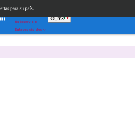
Dr. Portal
ertas para su país.
Straumann AXS™
es_mx
Autoservicio
Enlaces rápidos