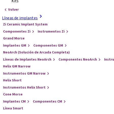
Kits
Volver
Líneas de implantes
Zi Ceramic Implant System
Componentes Zi
Instrumentos Zi
Grand Morse
Implantes GM
Componentes GM
NeoArch (Solución de Arcada Completa)
Líneas de Implantes NeoArch
Componentes NeoArch
Instr
Helix GM Narrow
Instrumentos GM Narrow
Helix Short
Instrumentos Helix Short
Cone Morse
Implantes CM
Componentes CM
Línea Smart