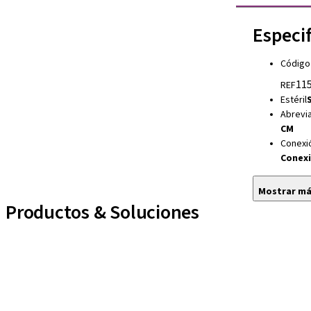
Especi
Código
115
REF
Estéril
S
Abrevia
CM
Conexi
Conexi
Mostrar m
Productos & Soluciones
Líneas de implantes
Auxiliares Protésicos
Instrumentos y Accesorios
Biomateriales
Yller