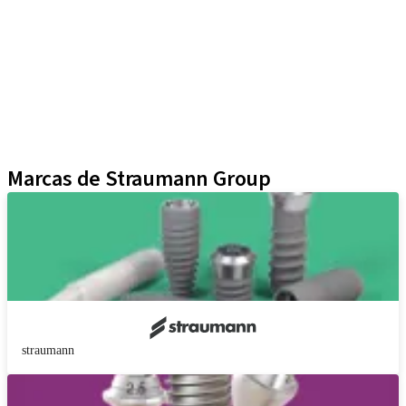
Auxiliares Protésicos
Instrumentos y Accesorios
Biomateriales
Yller
Técnicas Neodent
Educational Platforms
Kits
Marcas de Straumann Group
straumann