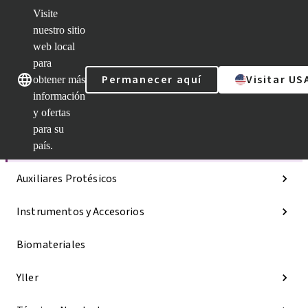
Visite
nuestro sitio
web local
Nuestras marcas
Nuestras marcas
para
Permanecer aquí
Visitar US
obtener más
información
y ofertas
Categorías
para su
Líneas de implantes
país.
Auxiliares Protésicos
Instrumentos y Accesorios
Biomateriales
Yller