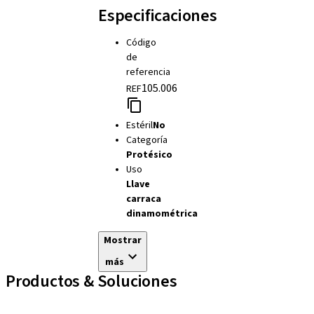
Especificaciones
Código
de
referencia
105.006
REF
Estéril
No
Categoría
Protésico
Uso
Llave
carraca
dinamométrica
Mostrar
más
Productos & Soluciones
Líneas de implantes