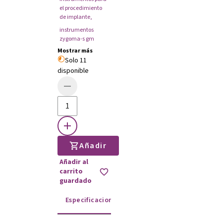
el procedimiento
de implante
,
instrumentos
zygoma-s gm
Mostrar más
Solo 11
disponible
Añadir
Añadir al
carrito
guardado
Especificaciones
Instrucciones de uso