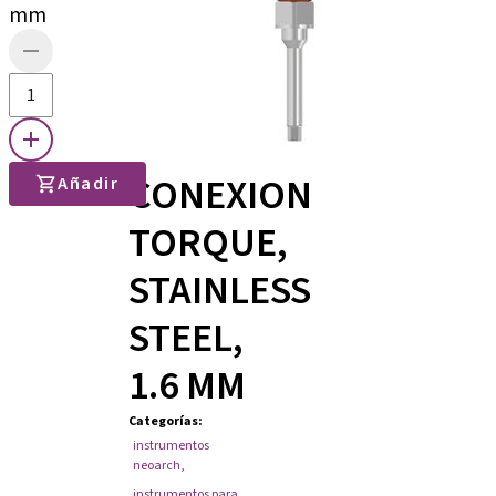
mm
CONEXION
Añadir
TORQUE,
STAINLESS
STEEL,
1.6 MM
Categorías
:
instrumentos
neoarch
,
instrumentos para