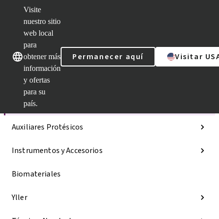
Visite
nuestro sitio
web local
Nuestras marcas
Nuestras marcas
para
Permanecer aquí
Visitar US
obtener más
información
y ofertas
Categorías
para su
Líneas de implantes
país.
Auxiliares Protésicos
Instrumentos y Accesorios
Biomateriales
Yller