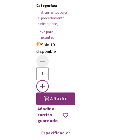
Categorías
:
instrumentos para
el procedimiento
de implante
,
llave para
implantes
Solo 10
disponible
Añadir
Añadir al
carrito
guardado
Especificaciones
Instrucciones de uso