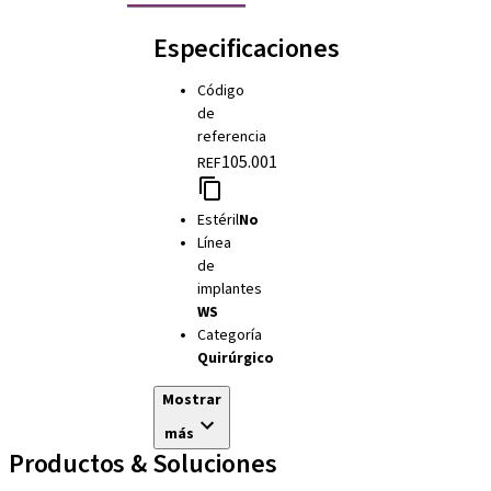
Especificaciones
Código
de
referencia
105.001
REF
Estéril
No
Línea
de
implantes
WS
Categoría
Quirúrgico
Mostrar
más
Productos & Soluciones