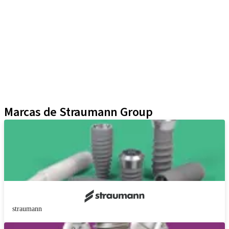
Líneas de implantes
Auxiliares Protésicos
Instrumentos y Accesorios
Biomateriales
Yller
Técnicas Neodent
Educational Platforms
Kits
Marcas de Straumann Group
straumann