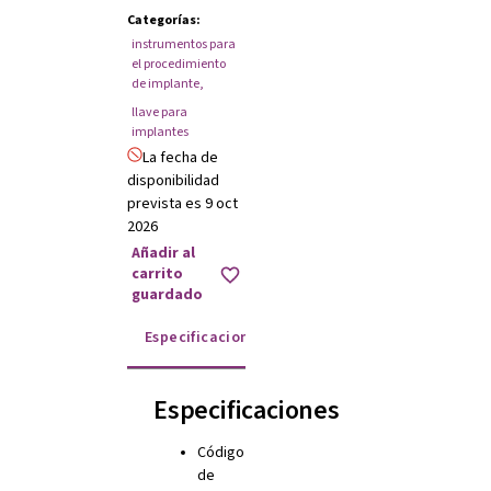
Categorías
:
instrumentos para
el procedimiento
de implante
,
llave para
implantes
La fecha de
disponibilidad
prevista es 9 oct
2026
Añadir al
carrito
guardado
Especificaciones
Instrucciones de uso
Especificaciones
Código
de