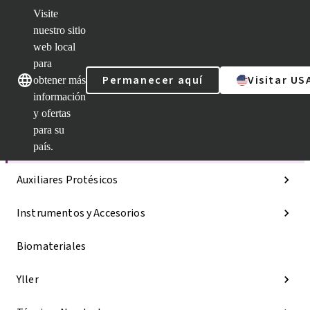
Visite
nuestro sitio
web local
Nuestras marcas
Nuestras marcas
para
Permanecer aquí
Visitar US
obtener más
información
y ofertas
Categorías
para su
Líneas de implantes
país.
Auxiliares Protésicos
Instrumentos y Accesorios
Biomateriales
Yller