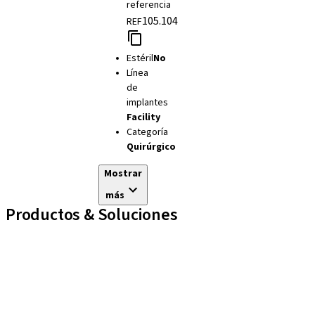
referencia
105.104
REF
Estéril
No
Línea
de
implantes
Facility
Categoría
Quirúrgico
Mostrar
más
Productos & Soluciones
Líneas de implantes
Auxiliares Protésicos
Instrumentos y Accesorios
Biomateriales
Yller