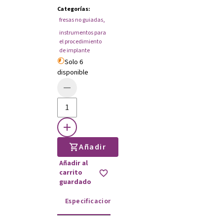
Categorías
:
fresas no guiadas
,
instrumentos para
el procedimiento
de implante
Solo 6
disponible
Añadir
Añadir al
carrito
guardado
Especificaciones
Instrucciones de uso