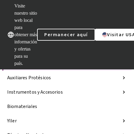
Visite
nuestro sitio
web local
Nuestras marcas
Nuestras marcas
para
Permanecer aquí
Visitar US
obtener más
información
y ofertas
Categorías
para su
Líneas de implantes
país.
Auxiliares Protésicos
Instrumentos y Accesorios
Biomateriales
Yller