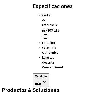
Especificaciones
Código
de
referencia
103.213
REF
Estéril
No
Categoría
Quirúrgico
Longitud
descrita
Convencional
Mostrar
más
Productos & Soluciones
Líneas de implantes
Auxiliares Protésicos