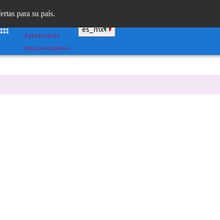
Dr. Portal
ertas para su país.
Straumann AXS™
es_mx
Autoservicio
Enlaces rápidos