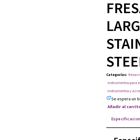
FRES
LARG
STAI
STEE
Categorías
:
fresas 
instrumentos para e
instrumentos y acce
Se espera un t
Añadir al carri
Especificacio