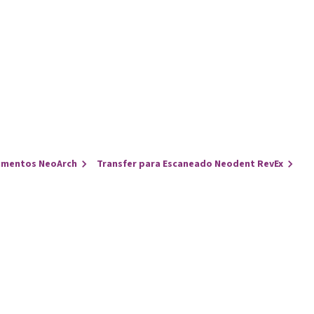
umentos NeoArch
Transfer para Escaneado Neodent RevEx