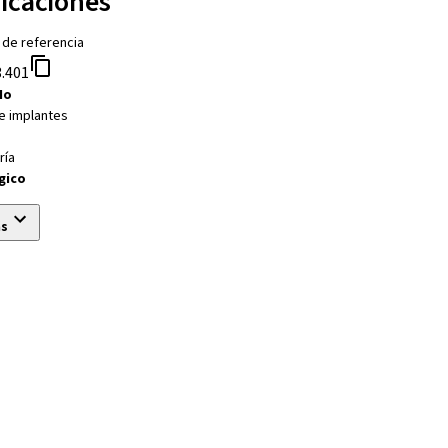
ficaciones
 de referencia
.401
No
e implantes
ría
gico
ás