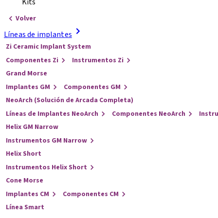
Kits
Volver
Líneas de implantes
Zi Ceramic Implant System
Componentes Zi
Instrumentos Zi
Grand Morse
Implantes GM
Componentes GM
NeoArch (Solución de Arcada Completa)
Líneas de Implantes NeoArch
Componentes NeoArch
Instr
Helix GM Narrow
Instrumentos GM Narrow
Helix Short
Instrumentos Helix Short
Cone Morse
Implantes CM
Componentes CM
Línea Smart