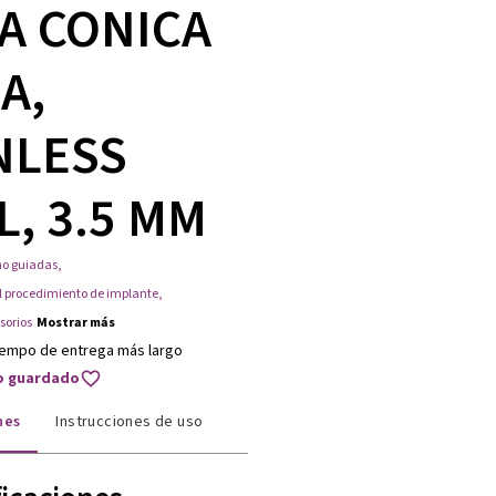
A CONICA
A,
NLESS
L, 3.5 MM
no guiadas
,
l procedimiento de implante
,
sorios
Mostrar más
iempo de entrega más largo
to guardado
nes
Instrucciones de uso