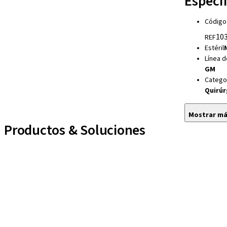
Especi
Código
103
REF
Estéril
Línea d
GM
Catego
Quirúr
Mostrar m
Productos & Soluciones
Líneas de implantes
Auxiliares Protésicos
Instrumentos y Accesorios
Biomateriales
Yller
Técnicas Neodent