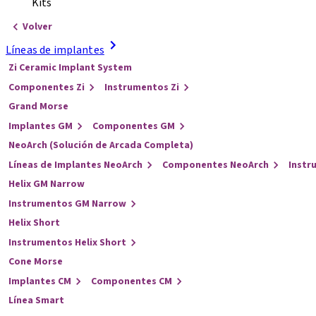
Kits
Volver
Líneas de implantes
Zi Ceramic Implant System
Componentes Zi
Instrumentos Zi
Grand Morse
Implantes GM
Componentes GM
NeoArch (Solución de Arcada Completa)
Líneas de Implantes NeoArch
Componentes NeoArch
Instr
Helix GM Narrow
Instrumentos GM Narrow
Helix Short
Instrumentos Helix Short
Cone Morse
Implantes CM
Componentes CM
Línea Smart