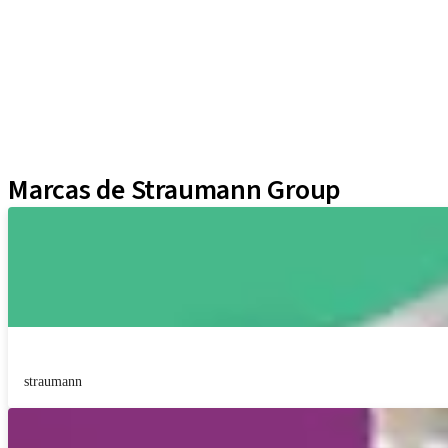
Instrumentos y Accesorios
Biomateriales
Yller
Técnicas Neodent
Educational Platforms
Kits
Marcas de Straumann Group
straumann