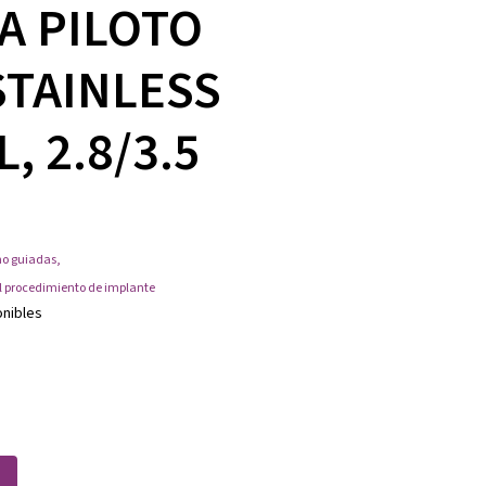
A PILOTO
STAINLESS
, 2.8/3.5
no guiadas
,
l procedimiento de implante
onibles