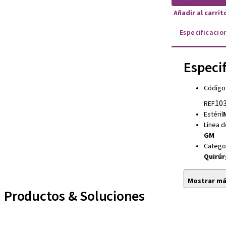
Añadir al carri
Especificacio
Especi
Código
103
REF
Estéril
Línea d
GM
Catego
Quirúr
Mostrar m
Productos & Soluciones
Líneas de implantes
Auxiliares Protésicos