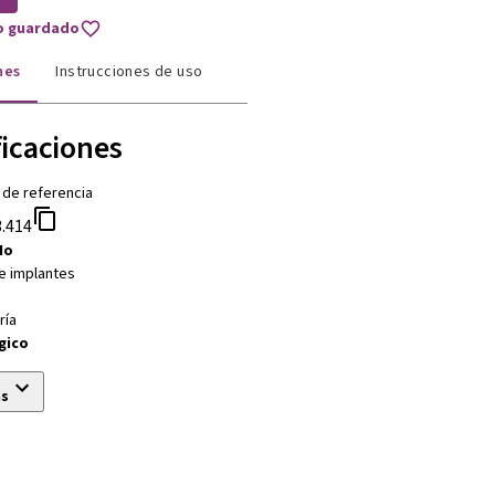
to guardado
nes
Instrucciones de uso
ficaciones
 de referencia
.414
No
e implantes
ría
gico
ás