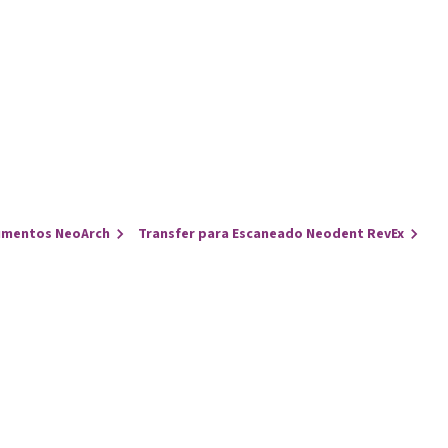
umentos NeoArch
Transfer para Escaneado Neodent RevEx