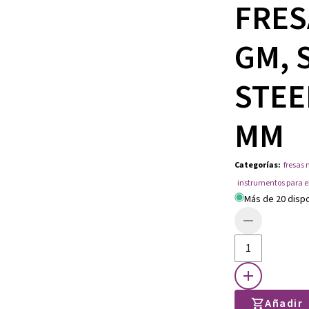
FRES
GM, 
STEEL
MM
Categorías
:
fresas 
instrumentos para e
Más de 20 disp
Añadir