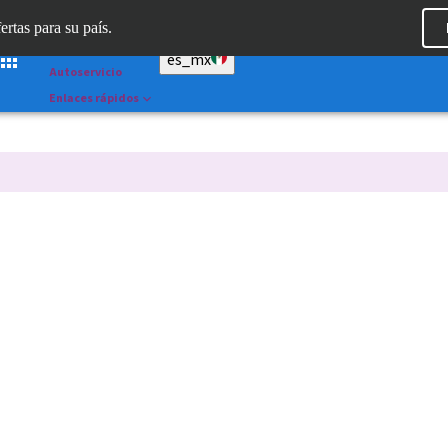
Dr. Portal
ertas para su país.
Straumann AXS™
es_mx
Autoservicio
Enlaces rápidos