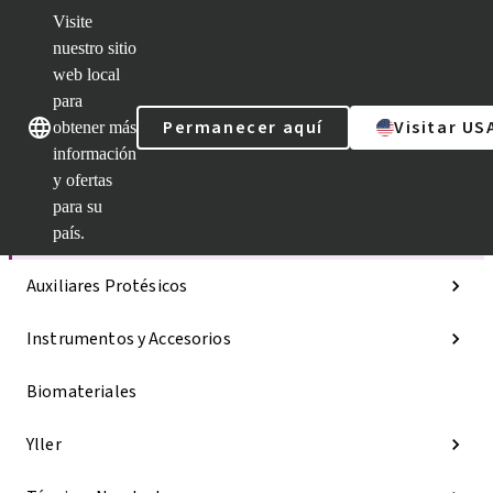
Visite
nuestro sitio
web local
Nuestras marcas
Nuestras marcas
para
Permanecer aquí
Visitar US
obtener más
información
y ofertas
Categorías
para su
Líneas de implantes
país.
Auxiliares Protésicos
Instrumentos y Accesorios
Biomateriales
Yller