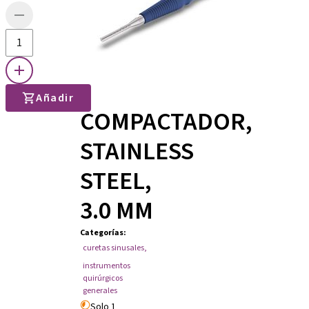
Añadir
COMPACTADOR,
STAINLESS
STEEL,
3.0 MM
Categorías
:
curetas sinusales
,
instrumentos
quirúrgicos
generales
Solo 1