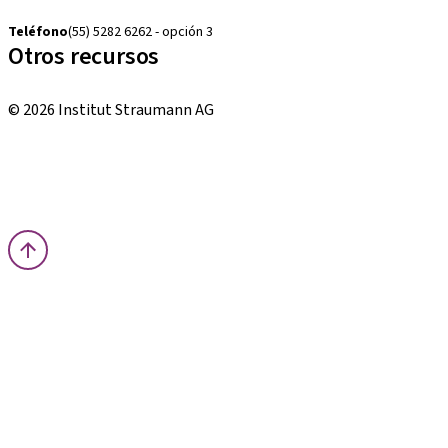
cambios.mx@manohay.com
Teléfono
(55) 5282 6262 - opción 3
Otros recursos
Cursos locales e internacionales
© 2026 Institut Straumann AG
Términos y condiciones
Aviso legal
Aviso de privacidad
Imprenta