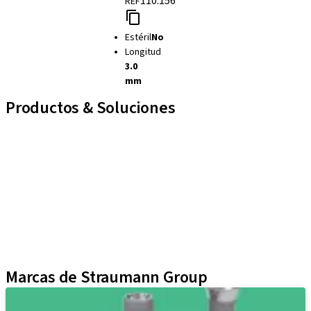
110.156
REF
Estéril
No
Longitud
3.0
mm
Productos & Soluciones
Líneas de implantes
Auxiliares Protésicos
Instrumentos y Accesorios
Biomateriales
Yller
Técnicas Neodent
Educational Platforms
Kits
Marcas de Straumann Group