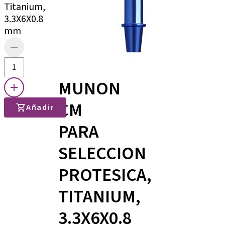
Titanium,
3.3X6X0.8
mm
MUNON
CM
Añadir
PARA
SELECCION
PROTESICA,
TITANIUM,
3.3X6X0.8