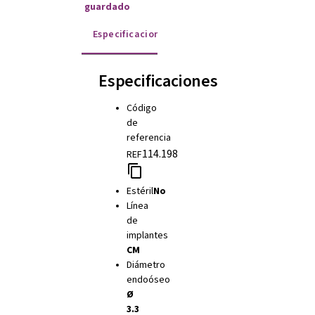
guardado
Especificaciones
Instrucciones de uso
Especificaciones
Código
de
referencia
114.198
REF
Estéril
No
Línea
de
implantes
CM
Diámetro
endoóseo
Ø
3.3