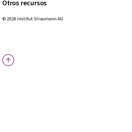
Otros recursos
Cursos locales e internacionales
© 2026 Institut Straumann AG
Términos y condiciones
Aviso legal
Aviso de privacidad
Imprenta