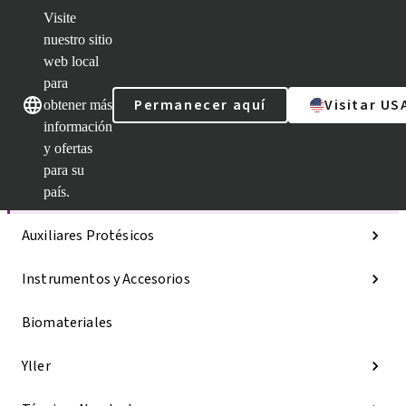
Visite
nuestro sitio
web local
Nuestras marcas
Nuestras marcas
para
Permanecer aquí
Visitar US
obtener más
información
y ofertas
Categorías
para su
Líneas de implantes
país.
Auxiliares Protésicos
Instrumentos y Accesorios
Biomateriales
Yller