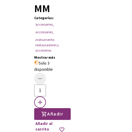
MM
Categorías
:
accessories
,
accessories
,
instrumento
restauradores y
accesorios
Mostrar más
Solo 3
disponible
Añadir
Añadir al
carrito