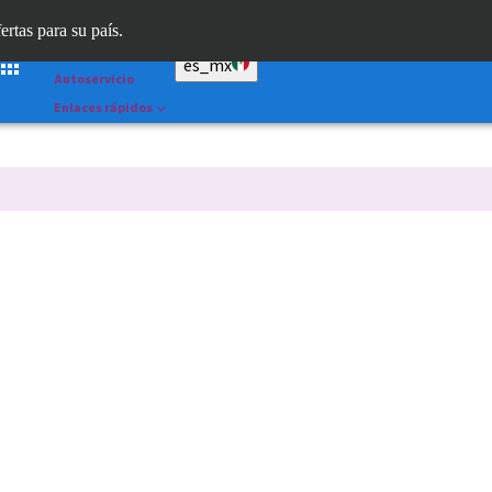
Dr. Portal
ertas para su país.
Straumann AXS™
es_mx
Autoservicio
Enlaces rápidos