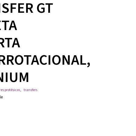
SFER GT
ETA
RTA
RROTACIONAL,
NIUM
res protésicos
,
transfers
le