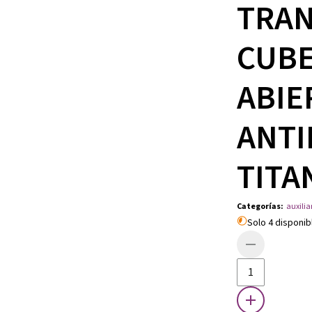
TRAN
CUB
ABIE
ANTI
TITA
Categorías
:
auxilia
Solo 4 disponib