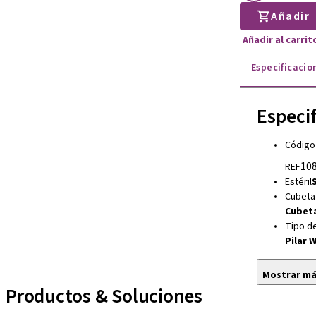
Añadir
Añadir al carri
Especificacio
Especi
Código
108
REF
Estéril
S
Cubeta
Cubeta
Tipo de
Pilar 
Mostrar m
Productos & Soluciones