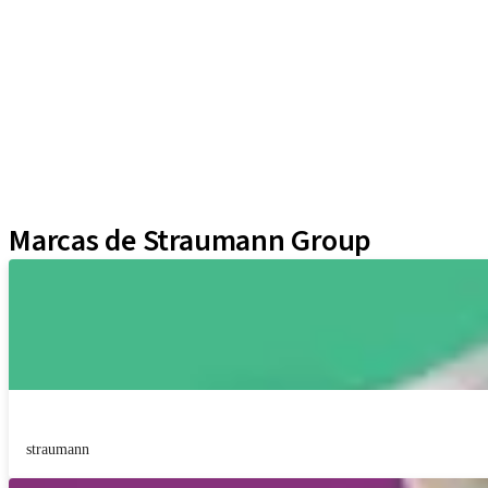
Líneas de implantes
Auxiliares Protésicos
Instrumentos y Accesorios
Biomateriales
Yller
Técnicas Neodent
Educational Platforms
Kits
Marcas de Straumann Group
straumann