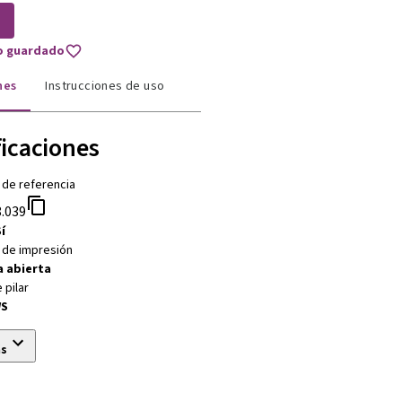
to guardado
nes
Instrucciones de uso
ficaciones
 de referencia
.039
í
 de impresión
 abierta
 pilar
WS
ás