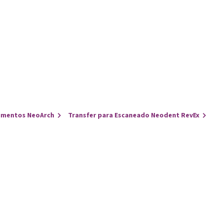
umentos NeoArch
Transfer para Escaneado Neodent RevEx