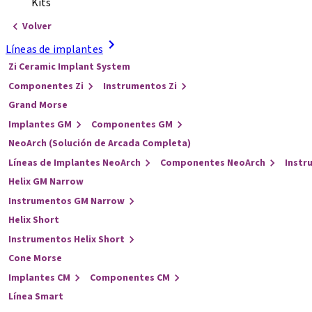
Kits
Volver
Líneas de implantes
Zi Ceramic Implant System
Componentes Zi
Instrumentos Zi
Grand Morse
Implantes GM
Componentes GM
NeoArch (Solución de Arcada Completa)
Líneas de Implantes NeoArch
Componentes NeoArch
Instr
Helix GM Narrow
Instrumentos GM Narrow
Helix Short
Instrumentos Helix Short
Cone Morse
Implantes CM
Componentes CM
Línea Smart