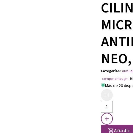
CILI
MICR
ANTI
NEO,
Categorías
:
auxilia
componentes gm
M
Más de 20 disp
Añadir