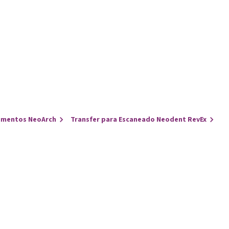
umentos NeoArch
Transfer para Escaneado Neodent RevEx