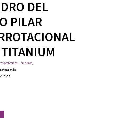
NDRO DEL
O PILAR
RROTACIONAL
 TITANIUM
res protésicos
,
cilindros
,
ostrar más
onibles