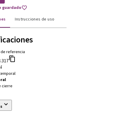
to guardado
nes
Instrucciones de uso
ficaciones
 de referencia
.317
í
 temporal
ral
 cierre
ás