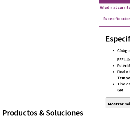
Añadir al carri
Especificacio
Especi
Código
118
REF
Estéril
S
Final o
Tempo
Tipo de
GM
Mostrar m
Productos & Soluciones
Líneas de implantes
Auxiliares Protésicos