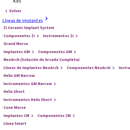
Kits
Volver
Líneas de implantes
Zi Ceramic Implant System
Componentes Zi
Instrumentos Zi
Grand Morse
Implantes GM
Componentes GM
NeoArch (Solución de Arcada Completa)
Líneas de Implantes NeoArch
Componentes NeoArch
Instr
Helix GM Narrow
Instrumentos GM Narrow
Helix Short
Instrumentos Helix Short
Cone Morse
Implantes CM
Componentes CM
Línea Smart