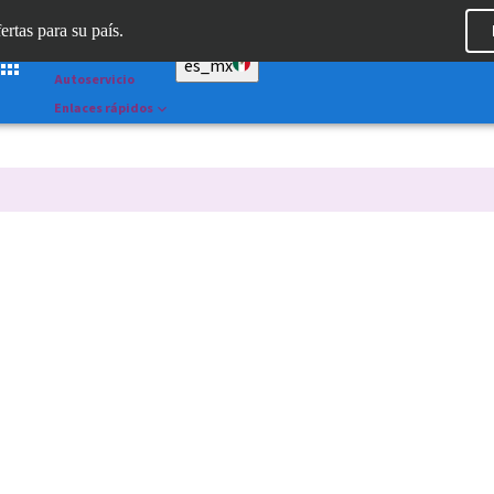
Dr. Portal
ertas para su país.
Straumann AXS™
es_mx
Autoservicio
Enlaces rápidos