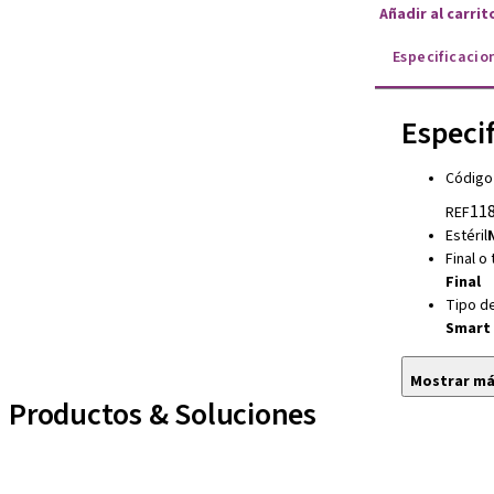
Añadir al carri
Especificacio
Especi
Código
118
REF
Estéril
Final o
Final
Tipo de
Smart
Mostrar m
Productos & Soluciones
Líneas de implantes
Auxiliares Protésicos