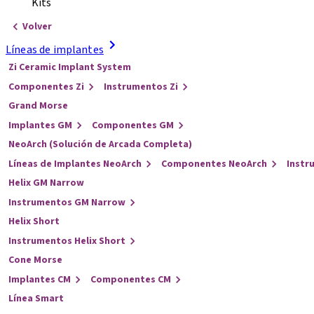
Kits
Volver
Líneas de implantes
Zi Ceramic Implant System
Componentes Zi
Instrumentos Zi
Grand Morse
Implantes GM
Componentes GM
NeoArch (Solución de Arcada Completa)
Líneas de Implantes NeoArch
Componentes NeoArch
Instr
Helix GM Narrow
Instrumentos GM Narrow
Helix Short
Instrumentos Helix Short
Cone Morse
Implantes CM
Componentes CM
Línea Smart