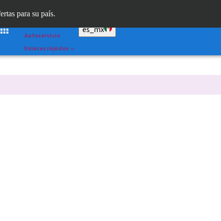
Dr. Portal
ertas para su país.
Straumann AXS™
es_mx
Autoservicio
Enlaces rápidos