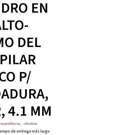
NDRO EN
LTO-
MO DEL
 PILAR
CO P/
ADURA,
, 4.1 MM
res protésicos
,
cilindros
iempo de entrega más largo