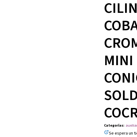
CILI
COBA
CRO
MINI
CONI
SOLD
COCR
Categorías
:
auxilia
Se espera un t