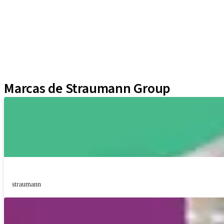
Instrumentos y Accesorios
Biomateriales
Yller
Técnicas Neodent
Educational Platforms
Kits
Marcas de Straumann Group
straumann