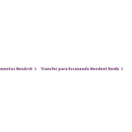
umentos NeoArch
Transfer para Escaneado Neodent RevEx