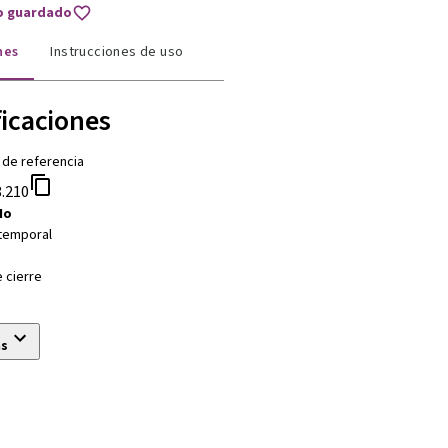
to guardado
nes
Instrucciones de uso
ficaciones
 de referencia
.210
No
 temporal
 cierre
ás