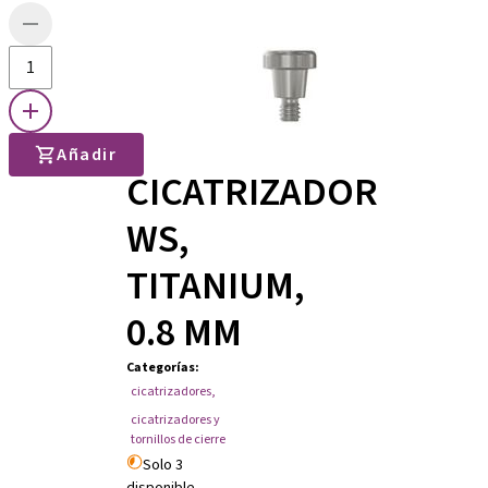
Añadir
CICATRIZADOR
WS,
TITANIUM,
0.8 MM
Categorías
:
cicatrizadores
,
cicatrizadores y
tornillos de cierre
Solo 3