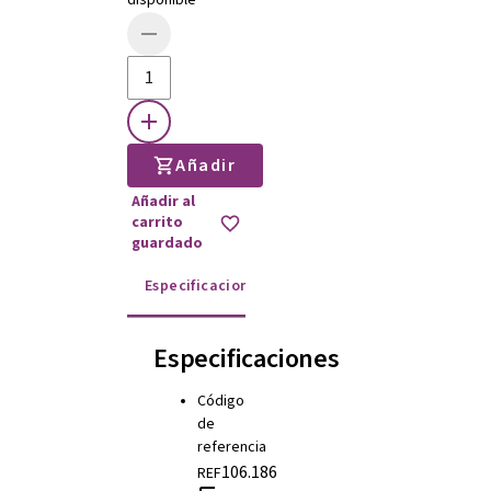
disponible
Añadir
Añadir al
carrito
guardado
Especificaciones
Instrucciones de uso
Especificaciones
Código
de
referencia
106.186
REF