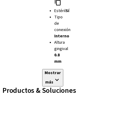
Estéril
Sí
Tipo
de
conexión
Interno
Altura
gingival
0.8
mm
Mostrar
más
Productos & Soluciones
Líneas de implantes
Auxiliares Protésicos
Instrumentos y Accesorios
Biomateriales
Yller