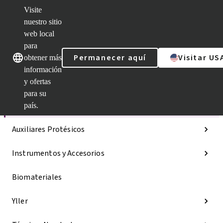
Visite
nuestro sitio
web local
Nuestras marcas
Nuestras marcas
para
Permanecer aquí
Visitar US
obtener más
información
y ofertas
Categorías
para su
Líneas de implantes
país.
Auxiliares Protésicos
Instrumentos y Accesorios
Biomateriales
Yller