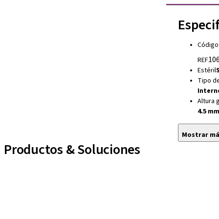
Especi
Código
106
REF
Estéril
S
Tipo d
Intern
Altura 
4.5 m
Mostrar m
Productos & Soluciones
Líneas de implantes
Auxiliares Protésicos
Instrumentos y Accesorios
Biomateriales
Yller