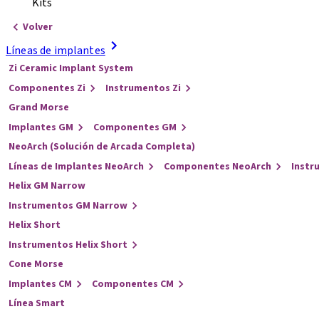
Kits
Volver
Líneas de implantes
Zi Ceramic Implant System
Componentes Zi
Instrumentos Zi
Grand Morse
Implantes GM
Componentes GM
NeoArch (Solución de Arcada Completa)
Líneas de Implantes NeoArch
Componentes NeoArch
Instr
Helix GM Narrow
Instrumentos GM Narrow
Helix Short
Instrumentos Helix Short
Cone Morse
Implantes CM
Componentes CM
Línea Smart