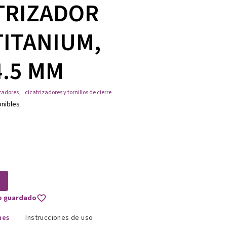
TRIZADOR
TITANIUM,
4.5 MM
zadores
,
cicatrizadores y tornillos de cierre
onibles
to guardado
nes
Instrucciones de uso