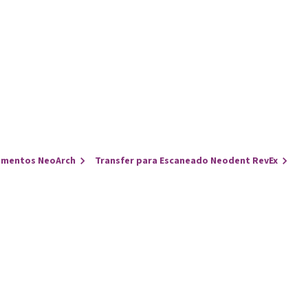
umentos NeoArch
Transfer para Escaneado Neodent RevEx