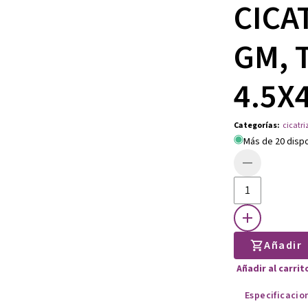
CICA
GM, 
4.5X
Categorías
:
cicatri
Más de 20 disp
Añadir
Añadir al carri
Especificacio