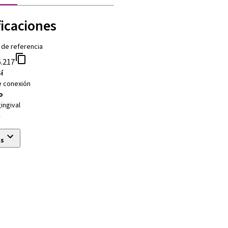
ficaciones
 de referencia
.217
í
e conexión
o
gingival
m
ás