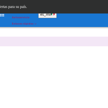
Dr. Portal
ertas para su país.
Straumann AXS™
es_mx
Autoservicio
Enlaces rápidos