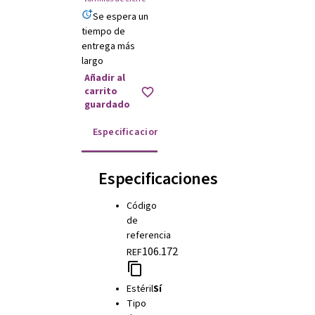
Se espera un
tiempo de
entrega más
largo
Añadir al
carrito
guardado
Especificaciones
Instrucciones de uso
Especificaciones
Código
de
referencia
106.172
REF
Estéril
Sí
Tipo