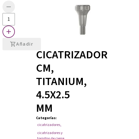
Añadir
CICATRIZADOR
CM,
TITANIUM,
4.5X2.5
MM
Categorías
:
cicatrizadores
,
cicatrizadores y
tornillos de cierre