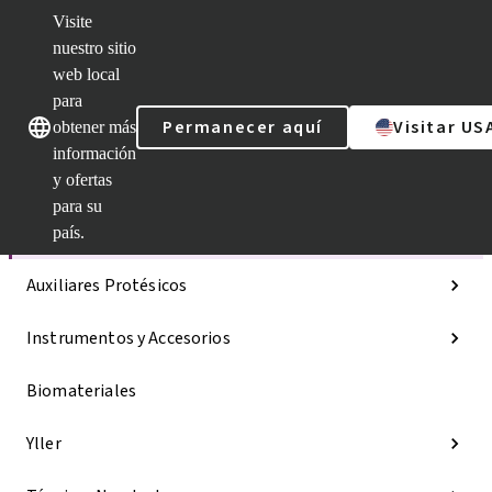
Visite
nuestro sitio
web local
Nuestras marcas
Nuestras marcas
para
Permanecer aquí
Visitar US
obtener más
información
y ofertas
Categorías
para su
Líneas de implantes
país.
Auxiliares Protésicos
Instrumentos y Accesorios
Biomateriales
Yller