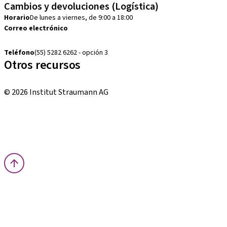
Cambios y devoluciones (Logística)
Horario
De lunes a viernes, de 9:00 a 18:00
Correo electrónico
cambios.mx@manohay.com
Teléfono
(55) 5282 6262 - opción 3
Otros recursos
Cursos locales e internacionales
© 2026 Institut Straumann AG
Términos y condiciones
Aviso legal
Aviso de privacidad
Imprenta