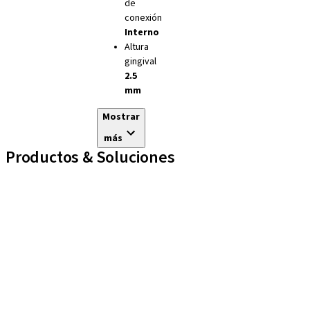
de
conexión
Interno
Altura
gingival
2.5
mm
Mostrar
más
Productos & Soluciones
Líneas de implantes
Auxiliares Protésicos
Instrumentos y Accesorios
Biomateriales
Yller
Técnicas Neodent
Educational Platforms
Kits