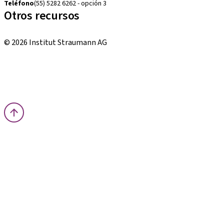
Teléfono
(55) 5282 6262 - opción 3
Otros recursos
Cursos locales e internacionales
© 2026 Institut Straumann AG
Términos y condiciones
Aviso legal
Aviso de privacidad
Imprenta