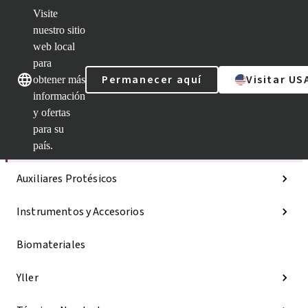
Visite
nuestro sitio
web local
Nuestras marcas
Nuestras marcas
para
Permanecer aquí
Visitar US
obtener más
información
y ofertas
Categorías
para su
Líneas de implantes
país.
Auxiliares Protésicos
Instrumentos y Accesorios
Biomateriales
Yller