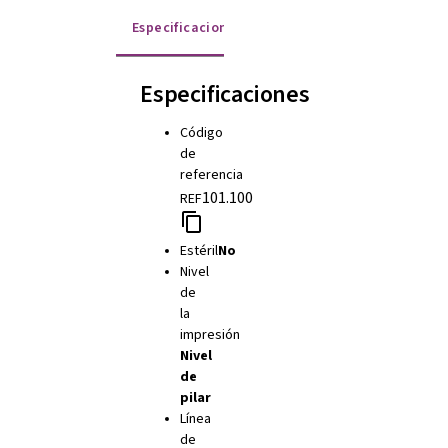
Especificaciones
Instrucciones de uso
Especificaciones
Código
de
referencia
101.100
REF
Estéril
No
Nivel
de
la
impresión
Nivel
de
pilar
Línea
de