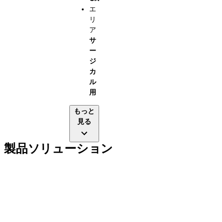
エ
リ
ア
サ
ー
ジ
カ
ル
用
もっと
見る
製品ソリューション
インプラントライン
補綴補助ツール
インスツルメント＆アクセサリー
Neodent Techniques
Educational Platforms