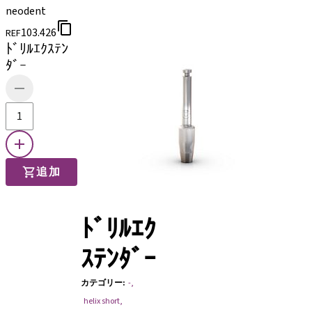
neodent
103.426
REF
ﾄﾞﾘﾙｴｸｽﾃﾝ
ﾀﾞｰ
追加
ﾄﾞﾘﾙｴｸ
ｽﾃﾝﾀﾞｰ
カテゴリー
:
-
,
helix short
,