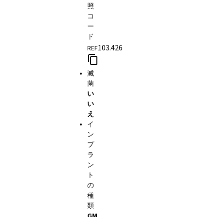
照
コ
ー
ド
103.426
REF
滅
菌
い
い
え
イ
ン
プ
ラ
ン
ト
の
種
類
GM