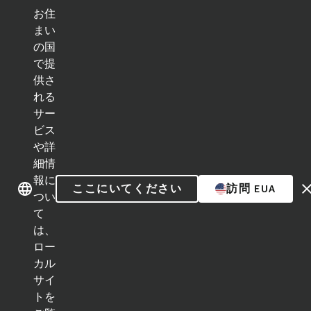
お住
ク
イ
まい
ッ
の国
ブランド紹介
ブランド紹介
ク
で提
リ
ン
供さ
ク
れる
カテゴリー
サー
ビス
インプラントライン
や詳
細情
補綴補助ツール
報に
ここにいてください
訪問 EUA
つい
インスツルメント＆アクセサリー
て
は、
Neodent Techniques
ロー
カル
Educational Platforms
サイ
トを
Kits