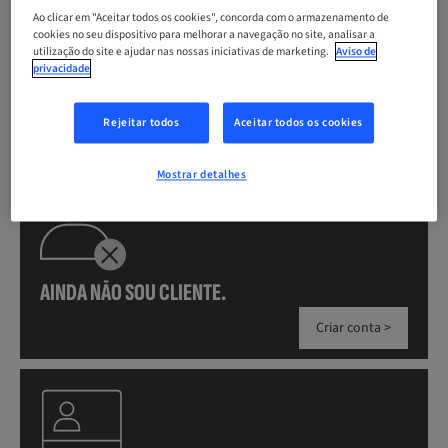
Realize suas compras com agilidade pelas
can
Ao clicar em "Aceitar todos os cookies", concorda com o armazenamento de
ferramentas carrinho salvo e pedido rápido.
use
cookies no seu dispositivo para melhorar a navegação no site, analisar a
touch
utilização do site e ajudar nas nossas iniciativas de marketing.
Aviso de
and
privacidade
Acesse todos os seus boletos no portal financeiro.
swipe
gestures.
Rejeitar todos
Aceitar todos os cookies
Mostrar detalhes
AINDA NÃO SOU CLIENTE.
Criar conta >