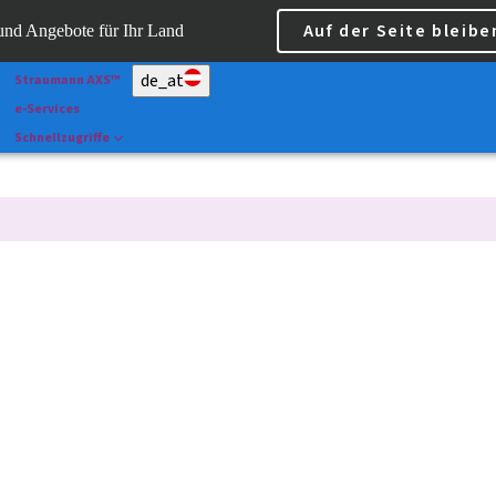
Scan&Shape
Auf der Seite bleibe
 und Angebote für Ihr Land
Dr Portal
de_at
Straumann AXS™
e-Services
Schnellzugriffe