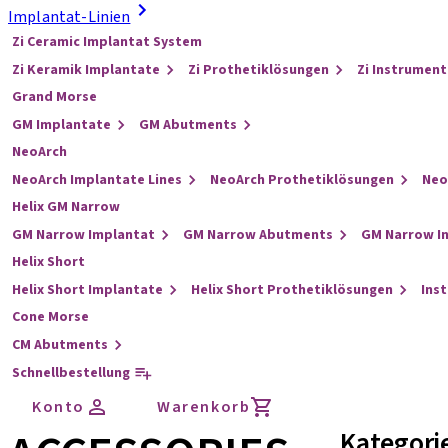
Implantat-Linien
Zi Ceramic Implantat System
Zi Keramik Implantate
Zi Prothetiklösungen
Zi Instrument
Grand Morse
GM Implantate
GM Abutments
NeoArch
NeoArch Implantate Lines
NeoArch Prothetiklösungen
Neo
Helix GM Narrow
GM Narrow Implantat
GM Narrow Abutments
GM Narrow I
Helix Short
Helix Short Implantate
Helix Short Prothetiklösungen
Ins
Cone Morse
CM Abutments
Schnellbestellung
Konto
Warenkorb
Kategori