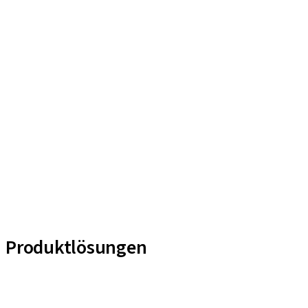
Produktlösungen
Implantat-Linien
Hilfsmittel für Prothetische Komponenten
Instrumente und Zubehör