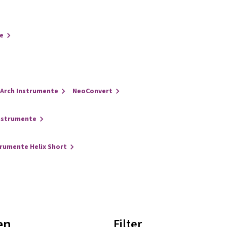
e
Arch Instrumente
NeoConvert
nstrumente
trumente Helix Short
en
Filter