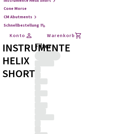
Instrumente Helix Short
Cone Morse
CM Abutments
Schnellbestellung
Konto
Warenkorb
INSTRUMENTE
Filter
HELIX
SHORT