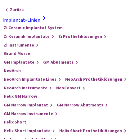
Zurück
Implantat-Linien
Zi Ceramic Implantat System
Zi Keramik Implantate
Zi Prothetiklösungen
Zi Instrumente
Grand Morse
GM Implantate
GM Abutments
NeoArch
NeoArch Implantate Lines
NeoArch Prothetiklösungen
NeoArch Instrumente
NeoConvert
Helix GM Narrow
GM Narrow Implantat
GM Narrow Abutments
GM Narrow Instrumente
Helix Short
Helix Short Implantate
Helix Short Prothetiklösungen