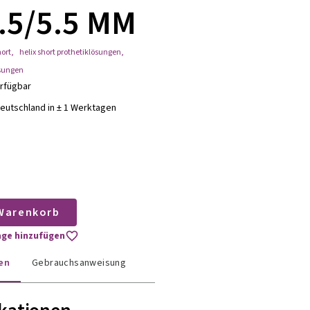
4.5/5.5 MM
hort
,
helix short prothetiklösungen
,
ösungen
erfügbar
eutschland in ± 1 Werktagen
 Warenkorb
age hinzufügen
en
Gebrauchsanweisung