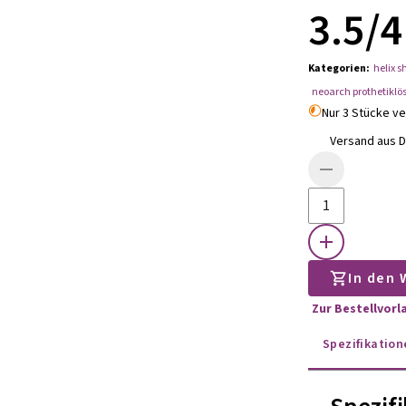
3.5/
Kategorien
:
helix s
neoarch prothetikl
Nur 3 Stücke v
Versand aus D
In den
Zur Bestellvorl
Spezifikation