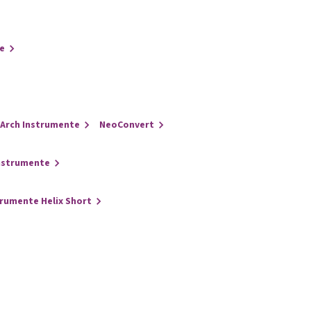
e
Arch Instrumente
NeoConvert
nstrumente
trumente Helix Short