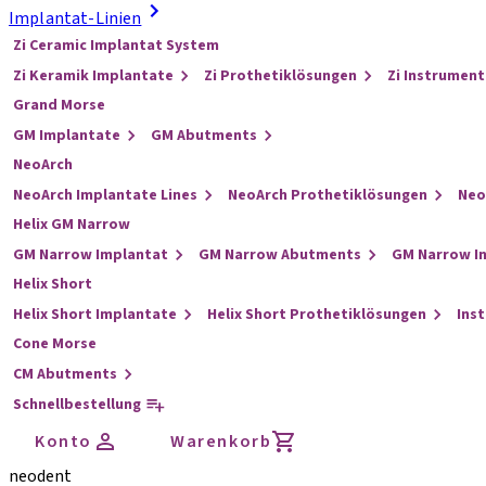
Implantat-Linien
Zi Ceramic Implantat System
Zi Keramik Implantate
Zi Prothetiklösungen
Zi Instrument
Grand Morse
GM Implantate
GM Abutments
NeoArch
NeoArch Implantate Lines
NeoArch Prothetiklösungen
Neo
Helix GM Narrow
GM Narrow Implantat
GM Narrow Abutments
GM Narrow I
Helix Short
Helix Short Implantate
Helix Short Prothetiklösungen
Ins
Cone Morse
CM Abutments
Schnellbestellung
Konto
Warenkorb
neodent