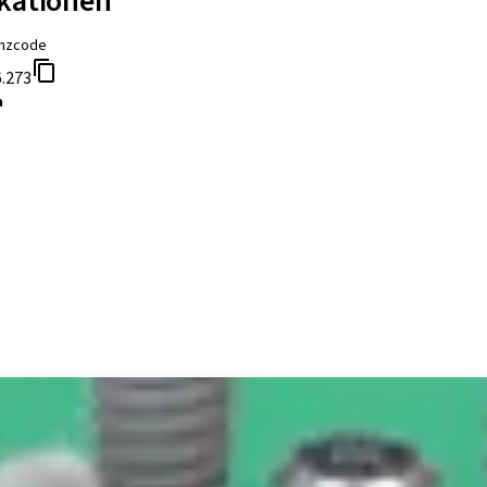
ikationen
nzcode
.273
a