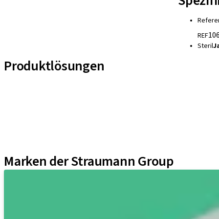
Spezif
Refere
106
REF
Steril
J
Produktlösungen
Implantat-Linien
Hilfsmittel für Prothetische Komponenten
Instrumente und Zubehör
Neodent Techniken
Educational Platforms
Kits
Marken der Straumann Group