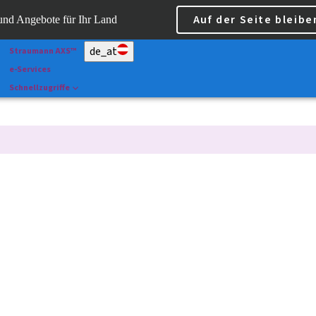
Scan&Shape
Auf der Seite bleibe
 und Angebote für Ihr Land
Dr Portal
de_at
Straumann AXS™
e-Services
Schnellzugriffe