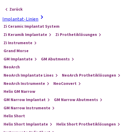
Zurück
Implantat-Linien
Zi Ceramic Implantat System
Zi Keramik Implantate
Zi Prothetiklösungen
Zi Instrumente
Grand Morse
GM Implantate
GM Abutments
NeoArch
NeoArch Implantate Lines
NeoArch Prothetiklösungen
NeoArch Instrumente
NeoConvert
Helix GM Narrow
GM Narrow Implantat
GM Narrow Abutments
GM Narrow Instrumente
Helix Short
Helix Short Implantate
Helix Short Prothetiklösungen