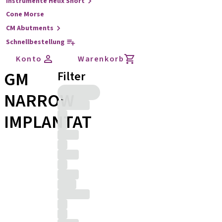
Instrumente Helix Short
Cone Morse
CM Abutments
Schnellbestellung
Konto
Warenkorb
GM
Filter
NARROW
IMPLANTAT