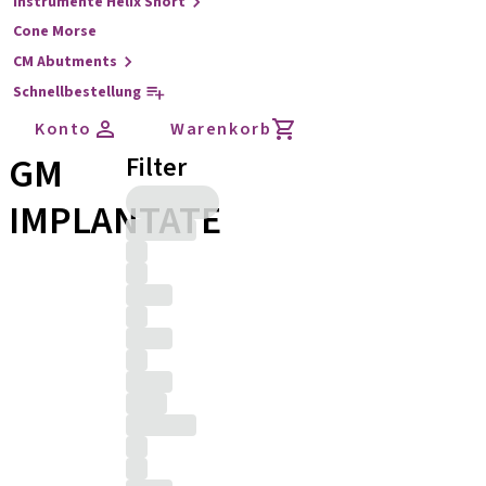
Instrumente Helix Short
Cone Morse
CM Abutments
Schnellbestellung
Konto
Warenkorb
GM
Filter
IMPLANTATE