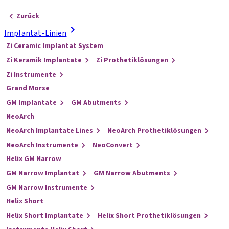
Zurück
Implantat-Linien
Zi Ceramic Implantat System
Zi Keramik Implantate
Zi Prothetiklösungen
Zi Instrumente
Grand Morse
GM Implantate
GM Abutments
NeoArch
NeoArch Implantate Lines
NeoArch Prothetiklösungen
NeoArch Instrumente
NeoConvert
Helix GM Narrow
GM Narrow Implantat
GM Narrow Abutments
GM Narrow Instrumente
Helix Short
Helix Short Implantate
Helix Short Prothetiklösungen