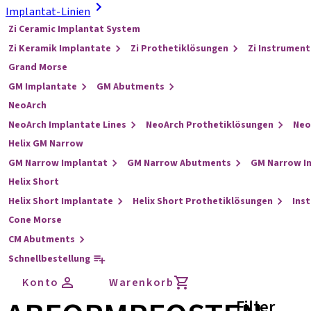
Implantat-Linien
Zi Ceramic Implantat System
Zi Keramik Implantate
Zi Prothetiklösungen
Zi Instrument
Grand Morse
GM Implantate
GM Abutments
NeoArch
NeoArch Implantate Lines
NeoArch Prothetiklösungen
Neo
Helix GM Narrow
GM Narrow Implantat
GM Narrow Abutments
GM Narrow I
Helix Short
Helix Short Implantate
Helix Short Prothetiklösungen
Ins
Cone Morse
CM Abutments
Schnellbestellung
Konto
Warenkorb
Filter