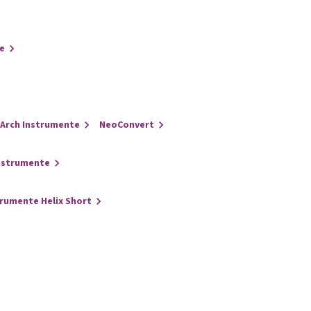
e
Arch Instrumente
NeoConvert
nstrumente
trumente Helix Short