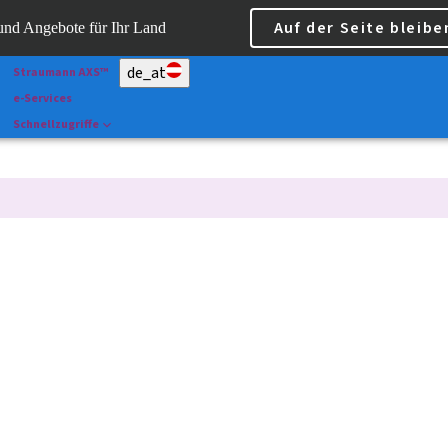
Scan&Shape
Auf der Seite bleibe
 und Angebote für Ihr Land
Dr Portal
de_at
Straumann AXS™
e-Services
Schnellzugriffe