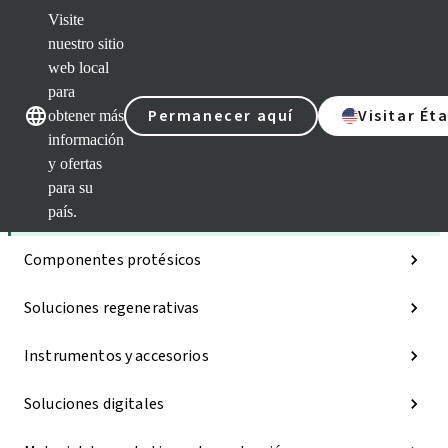
Visite
nuestro sitio
web local
Nuestras marcas
Nuestras mar
para
Permanecer aquí
Visitar Ét
obtener más
información
y ofertas
Categorías
para su
Implantes
país.
Componentes protésicos
Soluciones regenerativas
Instrumentos y accesorios
Soluciones digitales